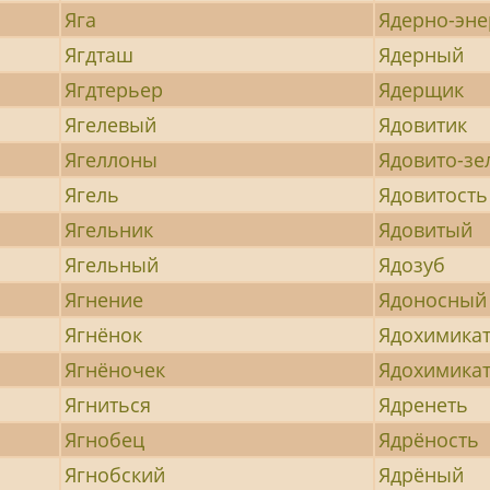
Яга
Ядерно-эне
Ягдташ
Ядерный
Ягдтерьер
Ядерщик
Ягелевый
Ядовитик
Ягеллоны
Ядовито-з
Ягель
Ядовитость
Ягельник
Ядовитый
Ягельный
Ядозуб
Ягнение
Ядоносный
Ягнёнок
Ядохимика
Ягнёночек
Ядохимика
Ягниться
Ядренеть
Ягнобец
Ядрёность
Ягнобский
Ядрёный