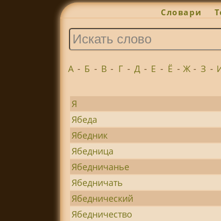
Словари
Т
А
-
Б
-
В
-
Г
-
Д
-
Е
-
Ё
-
Ж
-
З
-
Я
Ябеда
Ябедник
Ябедница
Ябедничанье
Ябедничать
Ябеднический
Ябедничество