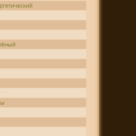
ргетический
елёный
т
ты