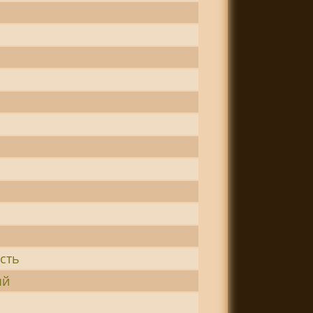
сть
ый