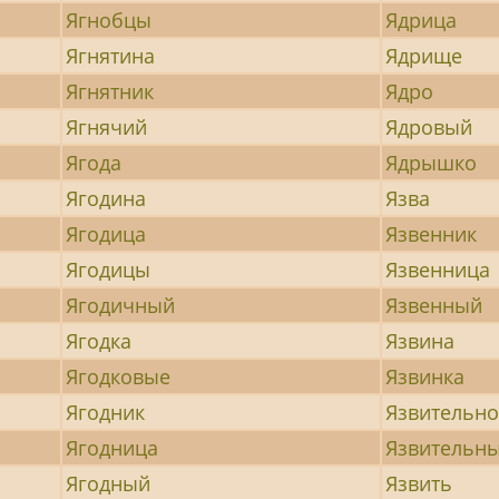
Ягнобцы
Ядрица
Ягнятина
Ядрище
Ягнятник
Ядро
Ягнячий
Ядровый
Ягода
Ядрышко
Ягодина
Язва
Ягодица
Язвенник
Ягодицы
Язвенница
Ягодичный
Язвенный
Ягодка
Язвина
Ягодковые
Язвинка
Ягодник
Язвительно
Ягодница
Язвительн
Ягодный
Язвить