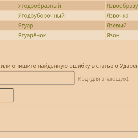
Ягодообразный
Язвообраз
Ягодоуборочный
Язвочка
Ягуар
Язёвый
Ягуарёнок
Язон
, или опишите найденную ошибку в статье о Ударе
Код (для знающих):