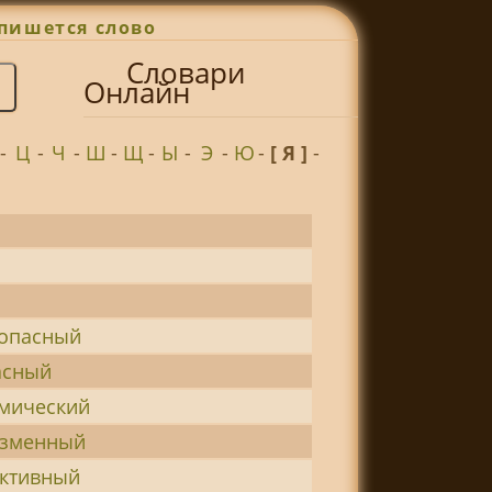
пишется слово
Словари
Онлайн
-
Ц
-
Ч
-
Ш
-
Щ
-
Ы
-
Э
-
Ю
-
[ Я ]
-
зопасный
асный
смический
азменный
активный