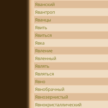
Яванский
Явантроп
Яванцы
Явить
Явиться
Явка
Явление
Явленный
Являть
Являться
Явно
Явнобрачный
Явнозернистый
Явнокристаллический