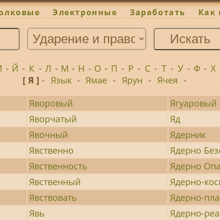
олковые
Электронные
Заработать
Как 
И
-
Й
-
К
-
Л
-
М
-
Н
-
О
-
П
-
Р
-
С
-
Т
-
У
-
Ф
-
Х
[ Я ]
-
Язык
-
Ямае
-
Ярун
-
Ячея
-
Яворовый
Ягуаровый
Яворчатый
Яд
Явочный
Ядерник
Явственно
Ядерно Бе
Явственность
Ядерно Оп
Явственный
Ядерно-ко
Явствовать
Ядерно-пл
Явь
Ядерно-ре