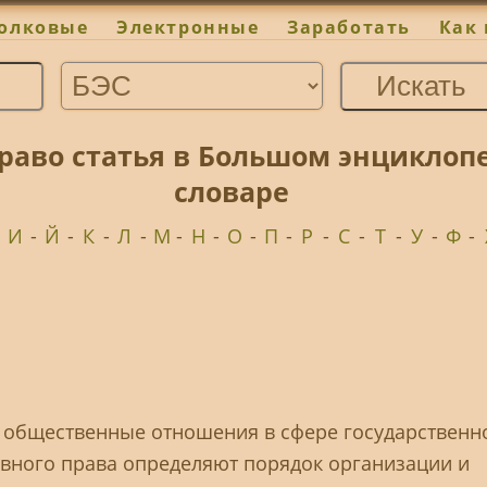
олковые
Электронные
Заработать
Как 
аво статья в Большом энциклоп
словаре
-
И
-
Й
-
К
-
Л
-
М
-
Н
-
О
-
П
-
Р
-
С
-
Т
-
У
-
Ф
-
я общественные отношения в сфере государственн
вного права определяют порядок организации и