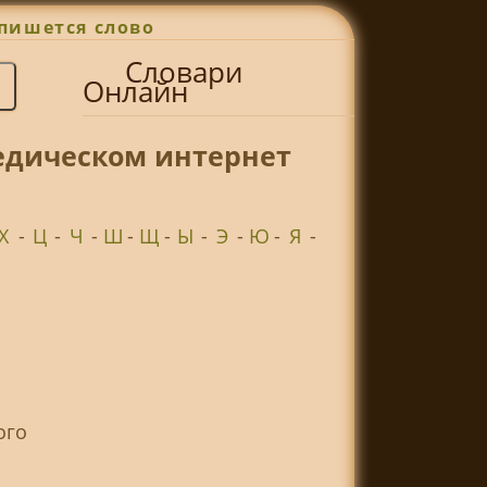
пишется слово
Словари
Онлайн
едическом интернет
Х
-
Ц
-
Ч
-
Ш
-
Щ
-
Ы
-
Э
-
Ю
-
Я
-
ого