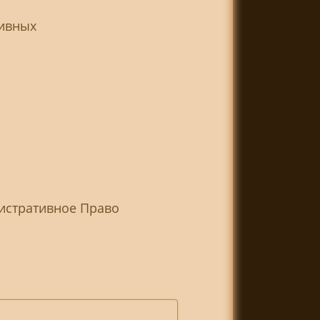
тивных
нистративное Право