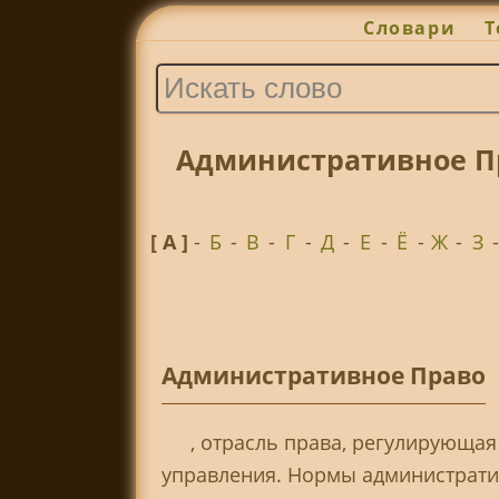
Словари
Т
Административное Пр
[ А ]
-
Б
-
В
-
Г
-
Д
-
Е
-
Ё
-
Ж
-
З
Административное Право
, отрасль права, регулирующа
управления. Нормы администрати