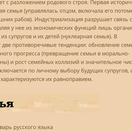
т с разложением родового строя. Первая историч
я семья (управлялась отцом, включала его потом
ашних рабов). Индустриализация разрушает связь 
вляя у нее из экономических функций лишь орган
из супругов и их детей (нуклеарная семья). В
 две противоречивые тенденции: обновление сем
ного прогресса (превращение семьи в морально-
ы) и рост семейных коллизий и значительное чи
ключается по личному выбору будущих супругов, 
характеризуются их равноправием.
варь русского языка