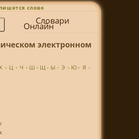
пишется слово
Словари
Онлайн
дическом электронном
Х
-
Ц
-
Ч
-
Ш
-
Щ
-
Ы
-
Э
-
Ю
-
Я
-
ы
к