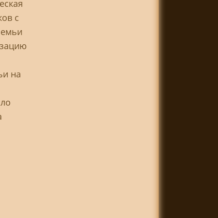
еская
ков с
семьи
изацию
ьи на
сло
а