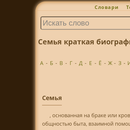
Словари
Т
Семья краткая биограф
А
-
Б
-
В
-
Г
-
Д
-
Е
-
Ё
-
Ж
-
З
-
Семья
, основанная на браке или кро
общностью быта, взаимной помощ