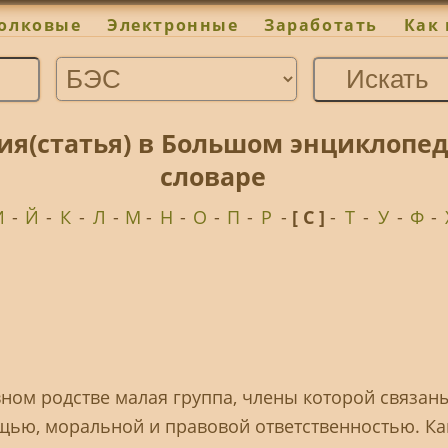
олковые
Электронные
Заработать
Как 
ия(статья) в Большом энциклопе
словаре
И
-
Й
-
К
-
Л
-
М
-
Н
-
О
-
П
-
Р
-
[ С ]
-
Т
-
У
-
Ф
-
вном родстве малая группа, члены которой связан
ью, моральной и правовой ответственностью. Ка