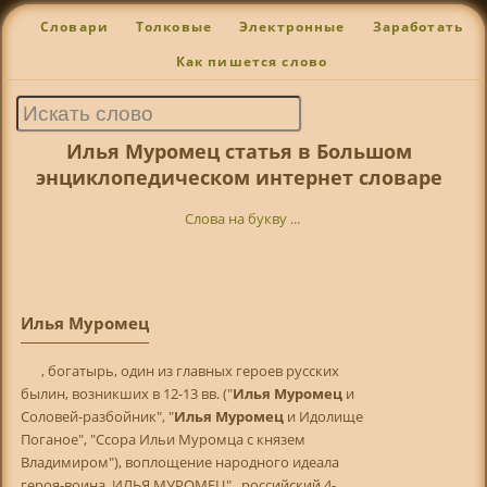
Словари
Толковые
Электронные
Заработать
Как пишется слово
Илья Муромец статья в Большом
энциклопедическом интернет словаре
Слова на букву ...
Илья Муромец
, богатырь, один из главных героев русских
былин, возникших в 12-13 вв. ("
Илья Муромец
и
Соловей-разбойник", "
Илья Муромец
и Идолище
Поганое", "Ссора Ильи Муромца с князем
Владимиром"), воплощение народного идеала
героя-воина. ИЛЬЯ МУРОМЕЦ" , российский 4-