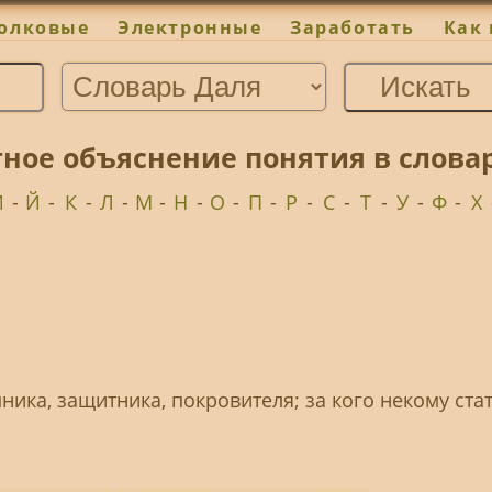
олковые
Электронные
Заработать
Как 
ное объяснение понятия в слова
И
-
Й
-
К
-
Л
-
М
-
Н
-
О
-
П
-
Р
-
С
-
Т
-
У
-
Ф
-
Х
пника, защитника, покровителя; за кого некому стат