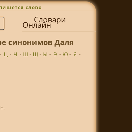
пишется слово
Словари
Онлайн
ре синонимов Даля
-
Ц
-
Ч
-
Ш
-
Щ
-
Ы
-
Э
-
Ю
-
Я
-
ь,