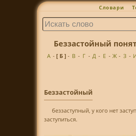
Словари
Т
Беззастойный понят
А
-
[ Б ]
-
В
-
Г
-
Д
-
Е
-
Ж
-
З
-
Беззастойный
беззаступный, у кого нет засту
заступиться.