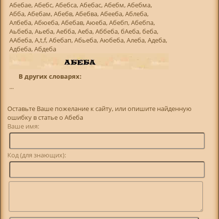
Абебае, Абебс, Абебса, Абебас, Абебм, Абебма,
Абба, Абебам, Абебв, Абебва, Абееба, Аблеба,
Албеба, Абюеба, Абебав, Аюеба, Абебп, Абебпа,
Аьбеба, Аьеба, Аебба, Аеба, Аббеба, бАеба, беба,
ААбеба, А,t,f, Абебап, Абьеба, Аюбеба, Алеба, Адеба,
Адбеба, Абдеба
В других словарях:
...
Оставьте Ваше пожелание к сайту, или опишите найденную
ошибку в статье о Абеба
Ваше имя:
Код (для знающих):