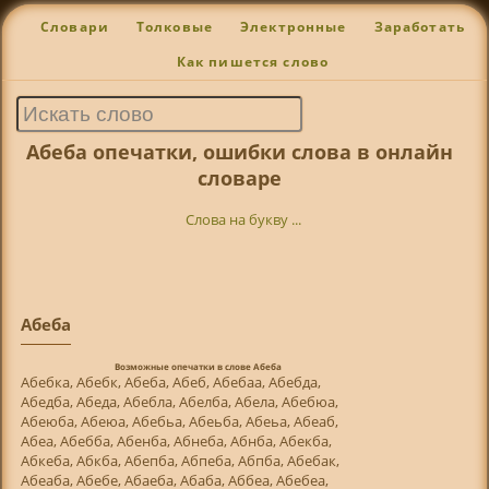
Словари
Толковые
Электронные
Заработать
Как пишется слово
Абеба опечатки, ошибки слова в онлайн
словаре
Слова на букву ...
Абеба
Возможные опечатки в слове Абеба
Абебка, Абебк, Абеба, Абеб, Абебаа, Абебда,
Абедба, Абеда, Абебла, Абелба, Абела, Абебюа,
Абеюба, Абеюа, Абебьа, Абеьба, Абеьа, Абеаб,
Абеа, Абебба, Абенба, Абнеба, Абнба, Абекба,
Абкеба, Абкба, Абепба, Абпеба, Абпба, Абебак,
Абеаба, Абебе, Абаеба, Абаба, Аббеа, Абебеа,