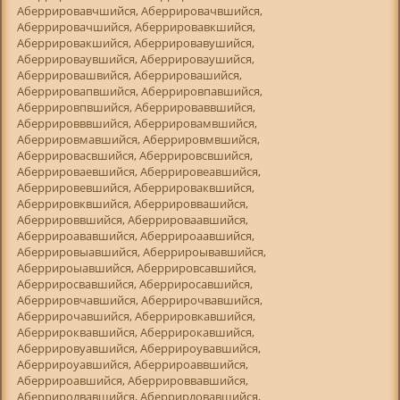
Аберрировавчшийся, Аберрировачвшийся,
Аберрировачшийся, Аберрировавкшийся,
Аберрировакшийся, Аберрировавушийся,
Аберрироваувшийся, Аберрироваушийся,
Аберрировашвийся, Аберрировашийся,
Аберрировапвшийся, Аберрировпавшийся,
Аберрировпвшийся, Аберрироваввшийся,
Аберрировввшийся, Аберрировамвшийся,
Аберрировмавшийся, Аберрировмвшийся,
Аберрировасвшийся, Аберрировсвшийся,
Аберрироваевшийся, Аберрировеавшийся,
Аберрировевшийся, Аберрироваквшийся,
Аберрировквшийся, Аберрироввашийся,
Аберрироввшийся, Аберрироваавшийся,
Аберрироававшийся, Аберрироаавшийся,
Аберрировыавшийся, Аберрироывавшийся,
Аберрироыавшийся, Аберрировсавшийся,
Аберриросвавшийся, Аберриросавшийся,
Аберрировчавшийся, Аберрирочвавшийся,
Аберрирочавшийся, Аберрировкавшийся,
Аберрироквавшийся, Аберрирокавшийся,
Аберрировуавшийся, Аберрироувавшийся,
Аберрироуавшийся, Аберрироаввшийся,
Аберрироавшийся, Аберрироввавшийся,
Аберриролвавшийся, Аберрирловавшийся,