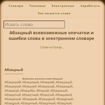
Словари
Толковые
Электронные
Заработать
Как пишется слово
Абзацный всевозможные опечатки и
ошибки слова в электронном словаре
Слова на букву ...
Абзацный
Возможные опечатки в слове Абзацный
Абзацныяй, Абзацняый, Абзацняй, Абзацныуй,
Абзацнуый, Абзацнуй, Абзацныцй, Абзацнцый,
Абзацнцй, Абзацнйы, Абзацнй, Абзацныый,
Абзацнгый, Абзацгный, Абзацгый, Абзацнеый,
Абзаценый, Абзацеый, Абзацнрый, Абзацрный,
Абзацрый, Абзацнпый, Абзацпный, Абзацпый,