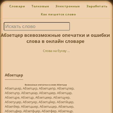
Словари
Толковые
Электронные
Заработать
Как пишется слово
Абзетцер всевозможные опечатки и ошибки
слова в онлайн словаре
Слова на букву ...
Абзетцер
Возможные опечатки в слове Абзетцер
Абзетцкер, Абзетцкр, Абзетцепр, Абзетцпер,
Абзетцпр, Абзетцеар, Абзетцаер, Абзетцар,
Абзетцре, Абзетцр, Абзетцеер, Абзетцуер,
Абзетуцер, Абзетуер, Абзетцйер, Абзетйцер,
Абзетйер, Абзетцыер, Абзетыцер, Абзетыер,
Абзетцфер, Абзетфцер, Абзетфер, Абзетецр,