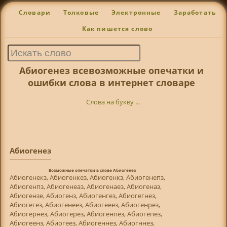
Словари
Толковые
Электронные
Заработать
Как пишется слово
Абиогенез всевозможные опечатки и
ошибки слова в интернет словаре
Слова на букву ...
Абиогенез
Возможные опечатки в слове Абиогенез
Абиогенекз, Абиогенкез, Абиогенкз, Абиогенепз,
Абиогенпз, Абиогенеаз, Абиогенаез, Абиогеназ,
Абиогензе, Абиогенз, Абиогенгез, Абиогегнез,
Абиогегез, Абиогенеез, Абиогееез, Абиогенрез,
Абиогернез, Абиогерез, Абиогенпез, Абиогепез,
Абиогеенз, Абиогеез, Абиогеннез, Абиогннез,