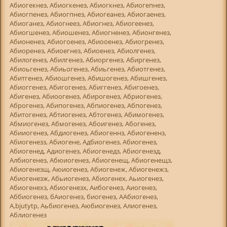
Абиогекнез, Абиогкенез, Абиогкнез, Абиогепнез,
Абиогпенез, Абиогпнез, Абиогеанез, Абиогаенез,
Абиоганез, Абиогнеез, Абиогнез, Абиогеенез,
Абиогшенез, Абиошенез, Абиогненез, Абионгенез,
Абионенез, Абиогоенез, Абиооенез, Абиогренез,
Абиоренез, Абиоегнез, Абиоенез, Абиолгенез,
Абилогенез, Абилгенез, Абиоргенез, Абиргенез,
Абиоьгенез, Абиьогенез, Абиьгенез, Абиотгенез,
Абитгенез, Абиошгенез, Абишогенез, Абишгенез,
Абиоггенез, Абигогенез, Абиггенез, Абигоенез,
Абигенез, Абиоогенез, Абирогенез, Абриогенез,
Аброгенез, Абипогенез, Абпиогенез, Абпогенез,
Абитогенез, Абтиогенез, Абтогенез, Абимогенез,
Абмиогенез, Абмогенез, Абоигенез, Абогенез,
Абииогенез, Абдиогенез, Абиогеннз, Абиогененз,
Абиогенезз, Абиогене, Адбиогенез, Абиогенез,
Абиогенед, Адиогенез, Абиогенедз, Абиогенезд,
Албиогенез, Абюиогенез, Абиогенещ, Абиогенещз,
Абиогенезщ, Аюиогенез, Абиогенеж, Абиогенежз,
Абиогенезж, Абьиогенез, Абиогенех, Аьиогенез,
Абиогенехз, Абиогенезх, Аибогенез, Аиогенез,
Аббиогенез, бАиогенез, биогенез, ААбиогенез,
А,bjutytp, Аьбиогенез, Аюбиогенез, Алиогенез,
Аблиогенез