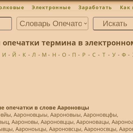
олковые
Электронные
Заработать
Как 
 опечатки термина в электронно
-
И
-
Й
-
К
-
Л
-
М
-
Н
-
О
-
П
-
Р
-
С
-
Т
-
У
-
Ф
-
е опечатки в слове Аароновцы
овйы, Аароновцыы, Аароновыы, Аароновцфы,
ыц, Аароновы, Аароновццы, Аароновацы, Аароно
вцы, Аароноыцы, Аароновсцы, Аароносвцы, Ааро