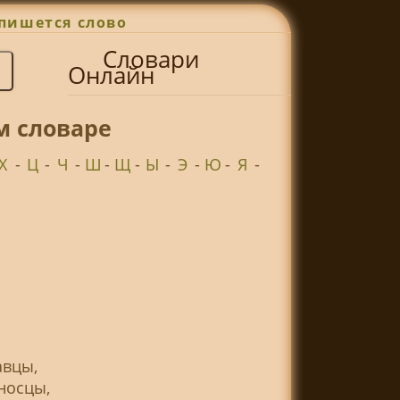
пишется слово
Словари
Онлайн
м словаре
Х
-
Ц
-
Ч
-
Ш
-
Щ
-
Ы
-
Э
-
Ю
-
Я
-
авцы,
носцы,