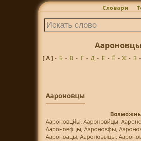
Словари
Т
Аароновцы
[ А ]
-
Б
-
В
-
Г
-
Д
-
Е
-
Ё
-
Ж
-
З
Аароновцы
Возможны
Аароновцйы, Аароновйцы, Аарон
Аароновфцы, Аароновфы, Ааронов
Аароноацы, Аароновыцы, Аароноы