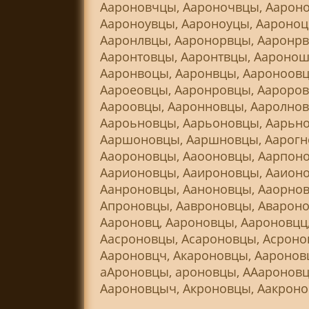
Аароновчцы, Аароночвцы, Аароно
Аароноувцы, Аароноуцы, Аароноц
Ааронлвцы, Ааронорвцы, Ааронрв
Ааронтовцы, Ааронтвцы, Ааронош
Ааронвоцы, Ааронвцы, Аароноовц
Аароеовцы, Ааронровцы, Аароров
Аароовцы, Ааронновцы, Ааролнов
Аароьновцы, Аарьоновцы, Аарьно
Ааршоновцы, Ааршновцы, Аарогно
Ааороновцы, Ааооновцы, Аарпоно
Аарионовцы, Ааироновцы, Ааионо
Аанроновцы, Ааноновцы, Ааорнов
Апроновцы, Аавроновцы, Авароно
Аароновц, Аароновцы, Аароновцц
Аасроновцы, Асароновцы, Асроно
Аароновцч, Акароновцы, Ааронов
аАроновцы, ароновцы, ААароновцы
Аароновцыч, Акроновцы, Аакроно