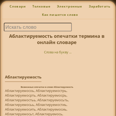
Словари
Толковые
Электронные
Заработать
Как пишется слово
Аблактируемость опечатки термина в
онлайн словаре
Слова на букву ...
Аблактируемость
Возможные опечатки в слове Аблактируемость
Аблактируемосоь, Аблактируемострь,
Аблактируемосрть, Аблактируемосрь,
Аблактируемостьь, Аблактируемосьть,
Аблактируемосьь, Аблактируемостиь,
Аблактируемосить, Аблактируемосиь,
Аблактируемосьт, Аблактируемось,