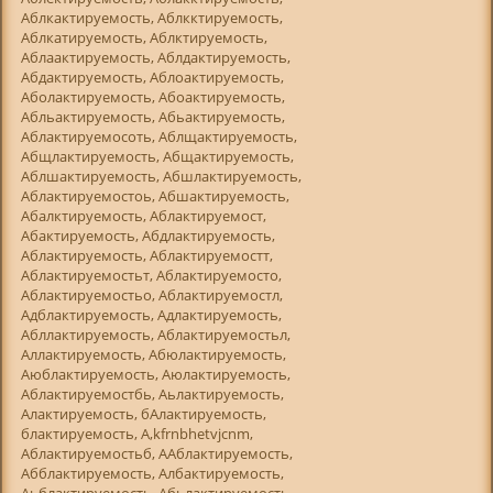
Аблкактируемость, Аблкктируемость,
Аблкатируемость, Аблктируемость,
Аблаактируемость, Аблдактируемость,
Абдактируемость, Аблоактируемость,
Аболактируемость, Абоактируемость,
Абльактируемость, Абьактируемость,
Аблактируемосоть, Аблщактируемость,
Абщлактируемость, Абщактируемость,
Аблшактируемость, Абшлактируемость,
Аблактируемостоь, Абшактируемость,
Абалктируемость, Аблактируемост,
Абактируемость, Абдлактируемость,
Аблактируемость, Аблактируемостт,
Аблактируемостьт, Аблактируемосто,
Аблактируемостьо, Аблактируемостл,
Адблактируемость, Адлактируемость,
Абллактируемость, Аблактируемостьл,
Аллактируемость, Абюлактируемость,
Аюблактируемость, Аюлактируемость,
Аблактируемостбь, Аьлактируемость,
Алактируемость, бАлактируемость,
блактируемость, А,kfrnbhetvjcnm,
Аблактируемостьб, ААблактируемость,
Абблактируемость, Албактируемость,
Аьблактируемость, Абьлактируемость,