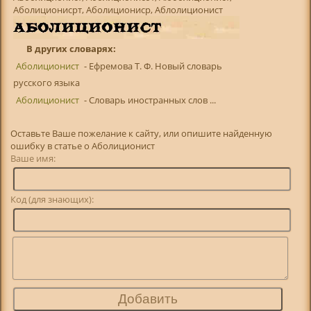
Аболиционисрт, Аболициониср, Аблолиционист
В других словарях:
Аболиционист
- Ефремова Т. Ф. Новый словарь
русского языка
Аболиционист
- Словарь иностранных слов ...
Оставьте Ваше пожелание к сайту, или опишите найденную
ошибку в статье о Аболиционист
Ваше имя:
Код (для знающих):