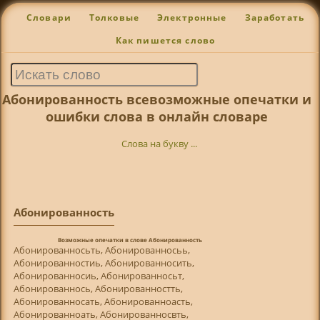
Словари
Толковые
Электронные
Заработать
Как пишется слово
Абонированность всевозможные опечатки и
ошибки слова в онлайн словаре
Слова на букву ...
Абонированность
Возможные опечатки в слове Абонированность
Абонированносьть, Абонированносьь,
Абонированностиь, Абонированносить,
Абонированносиь, Абонированносьт,
Абонированнось, Абонированностть,
Абонированносать, Абонированноасть,
Абонированноать, Абонированносвть,