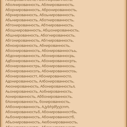
Аболнированность, Аблнированность,
Аборнированность, Абронированность,
Абрнированность, Абоьнированность,
Абьнированность, Аботнированность,
Абтонированность, Абтнированность,
Абошнированность, Абшонированность,
Абшнированность, Абогнированность,
Абгонированность, Абгнированность,
Абноированность, Абнированность,
Абоонированность, Абонированностьь,
Абдонированность, Абонированносрь,
Адбонированность, Абонированносрть,
Абонированнострь, Абонированносоь,
Абонированносоть, Абонированностоь,
Абонированностт, Абонированносто,
Адонированность, Албонированность,
Аюонированность, Абонированностьл,
Аьонированность, Аобнированность,
Аонированность, Аббонированность,
бАонированность, бонированность,
ААбонированность, А,jybhjdfyyjcnm,
Абонированностьб, Абонированностбь,
Аьбонированность, Абонированностб,
Абьонированность, Аюбонированность,
Абонированностль, Абюонированность,