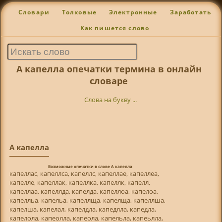
Словари
Толковые
Электронные
Заработать
Как пишется слово
А капелла опечатки термина в онлайн
словаре
Слова на букву ...
А капелла
Возможные опечатки в слове А капелла
капеллас, капеллса, капеллс, капеллае, капеллеа,
капелле, капеллак, капеллка, капеллк, капелл,
капеллаа, капеллда, капелда, капеллоа, капелоа,
капелльа, капельа, капеллща, капелща, капеллша,
капелша, капелал, капелдла, капедлла, капедла,
капелола, капеолла, капеола, капельла, капеьлла,