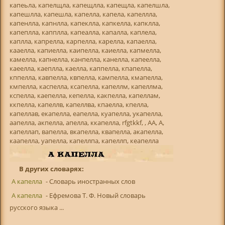
капеьла, капелщла, капещлла, капещла, капелшла,
капешлла, капешла, капелла, капела, капеллла,
капенлла, капнлла, капеклла, капкелла, капклла,
капеплла, капплла, капеалла, капалла, каплела,
каплла, капрелла, карпелла, карелла, капаелла,
кааелла, капиелла, каипелла, каиелла, капмелла,
камелла, капнелла, канпелла, канелла, капеелла,
каеелла, каеплла, каелла, каппелла, кпапелла,
кппелла, кавпелла, квпелла, кампелла, кмапелла,
кмпелла, каспелла, ксапелла, капеллм, капеллма,
кспелла, каепелла, кепелла, какпелла, капеллам,
ккпелла, капеллв, капеллва, кпаелла, кпелла,
капеллав, екапелла, еапелла, куапелла, укапелла,
аапелла, акпелла, апелла, ккапелла, rfgtkkf, , АА, А,
капеллап, вапелла, вкапелла, квапелла, акапелла,
каапелла, уапелла, капеллпа, капеллп, кеапелла
В других словарях:
А капелла
- Словарь иностранных слов
А капелла
- Ефремова Т. Ф. Новый словарь
русского языка ...