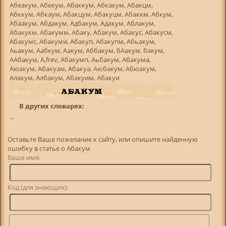
Абеакум, Абекум, Абаккум, Абкакум, Абакцм,
Абккум, Абкаум, Абакцум, Абакуцм, Абаккм, Абкум,
Абаакум, Абдакум, Адбакум, Адакум, Аблакум,
Абакукм, Абакумм, Абаку, Абакум, Абакус, Абакусм,
Абакумс, Абакуми, Абакуп, Абакупм, Абьакум,
Аьакум, Аабкум, Аакум, Аббакум, бАакум, бакум,
ААбакум, А,frev, Абакумп, Аьбакум, Абакума,
Аюакум, Абакуам, Абакуа, Аюбакум, Абюакум,
Алакум, Албакум, Абакуим, Абакуи
В других словарях:
...
Оставьте Ваше пожелание к сайту, или опишите найденную
ошибку в статье о Абакум
Ваше имя:
Код (для знающих):