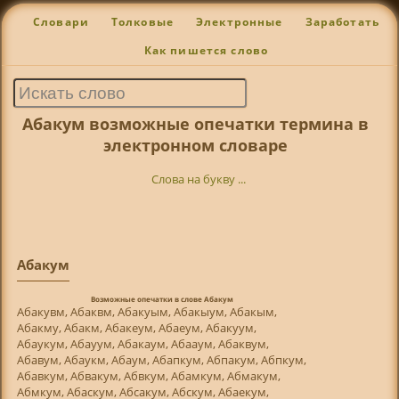
Словари
Толковые
Электронные
Заработать
Как пишется слово
Абакум возможные опечатки термина в
электронном словаре
Слова на букву ...
Абакум
Возможные опечатки в слове Абакум
Абакувм, Абаквм, Абакуым, Абакыум, Абакым,
Абакму, Абакм, Абакеум, Абаеум, Абакуум,
Абаукум, Абауум, Абакаум, Абааум, Абаквум,
Абавум, Абаукм, Абаум, Абапкум, Абпакум, Абпкум,
Абавкум, Абвакум, Абвкум, Абамкум, Абмакум,
Абмкум, Абаскум, Абсакум, Абскум, Абаекум,