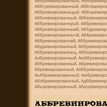
Аббриевиированный, Аббиревиир
Аббгревиированный, Аббгевииро
Аббревиированнцый, Аббнревиир
Аббневиированный, Аббервииров
Аббревиированнуый, Аббревииро
Аббревиированныяй, Аббдревиир
Аббревиированнычй, Аббревииро
Аббревиированнвй, Аббревииров
Абдревиированный, Аббревииров
Аббревиированныц, Аббюревииро
Албревиированный, Аюббревииро
Аббревиированный, Абревиирова
ббревиированный, ААббревиирова
Аьббревиированный, Аюбревииро
Аблбревиированный, Адббревиир
Абьревиированный, Абюревииров