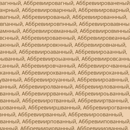
вагнный, Аббревиировагный, Аббревиированеный
анрный, Аббревиироварнный, Аббревиироварный
вапный, Аббревиированый, Аббревиированнный,
впанный, Аббревиировпнный, Аббревиировавнны
амнный, Аббревиировманный, Аббревиировмнный
вснный, Аббревиироваенный, Аббревиировеанный
акнный, Аббревиировкнный, Аббревиировнаный,
анный, Аббревиироаванный, Аббревиироаанный,
ыванный, Аббревиироыанный, Аббревиировсанны
санный, Аббревиировчанный, Аббревиирочванный
канный, Аббревиирокванный, Аббревиироканный,
уванный, Аббревиироуанный, Аббревиироавнный,
анный, Аббревииролванный, Аббревиирлованный,
ванный, Аббревииррванный, Аббревиироьванный
ванный, Аббревииротванный, Аббревииртванный,
шованный, Аббревииршванный, Аббревиирогванн
анный, Аббревиирванный, Аббревиироованный,
ванный, Аббревиирпованный, Аббревиипованный
ванный, Аббревиириованный, Аббревиииованный,