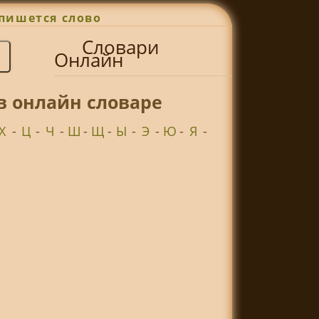
пишется слово
Словари
Онлайн
 онлайн словаре
Х
-
Ц
-
Ч
-
Ш
-
Щ
-
Ы
-
Э
-
Ю
-
Я
-