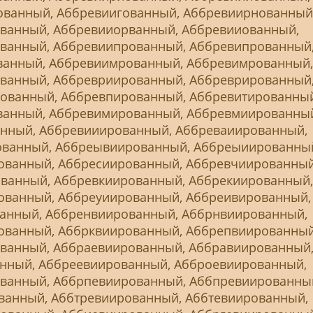
ованный, Аббревиигованный, Аббревиирнованный
ванный, Аббревииорванный, Аббревииованный,
ванный, Аббревиипрованный, Аббревипрованный
ванный, Аббревиимрованный, Аббревимрованный,
ванный, Аббревриированный, Аббреврированный
ованный, Аббревпированный, Аббревитированный
ванный, Аббревимированный, Аббревмиированны
нный, Аббревииированный, Аббреваиированный,
ванный, Аббреывиированный, Аббреыиированны
ованный, Аббресиированный, Аббревчиированный
ванный, Аббревкиированный, Аббрекиированный,
ованный, Аббреуиированный, Аббреивированный,
анный, Аббренвиированный, Аббрнвиированный,
ованный, Аббрквиированный, Аббрепвиированный
ванный, Аббраевиированный, Аббравиированный
нный, Аббреевиированный, Абброевиированный,
ванный, Аббрпевиированный, Аббпревиированны
ванный, Аббтревиированный, Аббтевиированный,