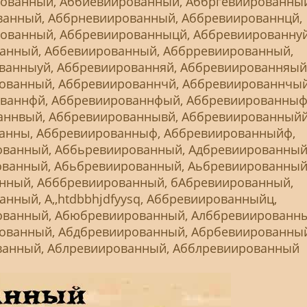
ованный, Аббиевиированный, Аббргевиированный
ванный, Аббрневиированный, Аббревиированнцй,
ованный, Аббревиированныцй, Аббревиированнуй
анный, Аббевиированный, Аббрревиированный,
ванныуй, Аббревиированняй, Аббревиированняый
ованный, Аббревиированнчй, Аббревиированнчый
ваннфй, Аббревиированнфый, Аббревиированныф
аннвый, Аббревиированнывй, Аббревиированныйй
анны, Аббревиированныф, Аббревиированныйф,
ванный, Аббьревиированный, Адбревиированный
ванный, Абьбревиированный, Аьбревиированный
нный, Абббревиированный, бАбревиированный,
нный, А,,htdbbhjdfyysq, Аббревиированныйц,
ванный, Абюбревиированный, Алббревиированны
ованный, Абдбревиированный, Абрбевиированный
анный, Аблревиированный, Абблревиированный