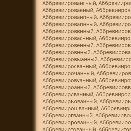
Аббревиировангный, Аббревииро
Аббревиироваеный, Аббревииров
Аббревиированпный, Аббревииро
Аббревиировапнный, Аббревииро
Аббревиироввнный, Аббревииров
Аббревиироваснный, Аббревииро
Аббревиировенный, Аббревииров
Аббревиировнный, Аббревиирова
Аббревиировыанный, Аббревииро
Аббревииросванный, Аббревииро
Аббревиирочанный, Аббревииров
Аббревиировуанный, Аббревииро
Аббревиироанный, Аббревиировв
Аббревиирлванный, Аббревиирор
Аббревиирьованный, Аббревиирь
Аббревиирошванный, Аббревиир
Аббревииргванный, Аббревиирво
Аббревииорованный, Аббревииоо
Аббревииртованный, Аббревиито