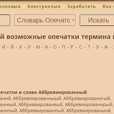
олковые
Электронные
Заработать
Как 
 возможные опечатки термина в
-
И
-
Й
-
К
-
Л
-
М
-
Н
-
О
-
П
-
Р
-
С
-
Т
-
У
-
Ф
-
ечатки в слове Аббревиированный
аннй, Аббревиированныый, Аббревиированнгый,
аннеый, Аббревиированеый, Аббревиированнрый,
аннпый, Аббревиированпый, Аббревиированынй,