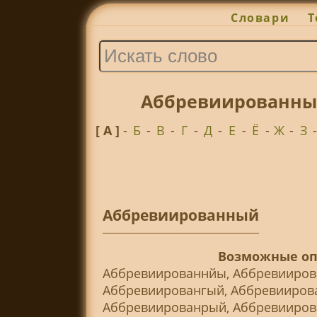
Словари
Т
Аббревиированный
[ А ]
-
Б
-
В
-
Г
-
Д
-
Е
-
Ё
-
Ж
-
З
Аббревиированный
Возможные оп
Аббревиированнйы, Аббревииров
Аббревиировангый, Аббревииров
Аббревиированрый, Аббревииров