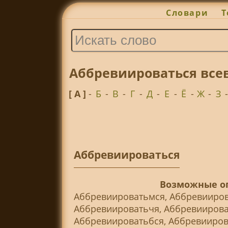
Словари
Т
Аббревиироваться все
[ А ]
-
Б
-
В
-
Г
-
Д
-
Е
-
Ё
-
Ж
-
З
Аббревиироваться
Возможные оп
Аббревиироватьмся, Аббревииров
Аббревиироватьчя, Аббревиирова
Аббревиироватьбся, Аббревииров