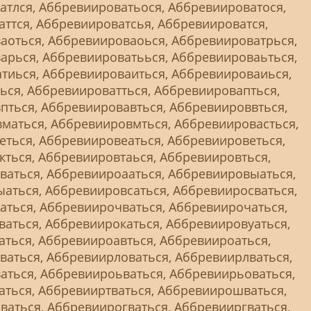
атлся, Аббревиироватьося, Аббревиироватося,
ттся, Аббревиироватсья, Аббревиироватся,
аоться, Аббревиироваоься, Аббревиироватрься,
арься, Аббревиироватьься, Аббревиироваьться,
тиься, Аббревиироваиться, Аббревиироваиься,
ься, Аббревиироватться, Аббревиировапться,
пться, Аббревиировавться, Аббревиироввться,
маться, Аббревиировмться, Аббревиировасться,
еться, Аббревиировеаться, Аббревиироветься,
ться, Аббревиировтаься, Аббревиировться,
ваться, Аббревиироааться, Аббревиировыаться,
аться, Аббревиировсаться, Аббревииросваться,
аться, Аббревиирочваться, Аббревиирочаться,
аться, Аббревиирокаться, Аббревиировуаться,
ться, Аббревиироавться, Аббревиироаться,
ваться, Аббревиирловаться, Аббревиирлваться,
аться, Аббревиироьваться, Аббревиирьоваться,
аться, Аббревииртваться, Аббревиирошваться,
аться, Аббревиирогваться, Аббревииргваться,