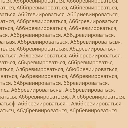
ться, Абброевиироваться, Абборевиироваться,
аться, Аббпревиироваться, Аббпевиироваться,
аться, Аббтевиироваться, Аббриевиироваться,
ться, Аббргевиироваться, Аббгревиироваться,
аться, Аббнревиироваться, Аббневиироваться,
ься, Аббрревиироваться, Аббдревиироваться,
атьвя, Аббревиироватьвся, Аббревиироватьсвя,
тьася, Аббревиироватьсая, Абдревиироваться,
ваться, Аблревиироваться, Аббюревиироваться,
аться, Абьревиироваться, Аббревиироватьс,
аться, Албревиироваться, Абюбревиироваться,
ваться, Аьбревиироваться, Аббревиироваться,
ься, бАбревиироваться, ббревиироваться,
nmcz, Аббревиироватьсяы, Аюбревиироваться,
атьсы, Аббревиироватьсяф, Аюббревиироваться,
атьсф, Аббревиироватьсяч, Алббревиироваться,
атьсч, Абдбревиироваться, Абрбевиироваться