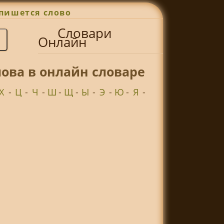
пишется слово
Словари
Онлайн
ова в онлайн словаре
Х
-
Ц
-
Ч
-
Ш
-
Щ
-
Ы
-
Э
-
Ю
-
Я
-