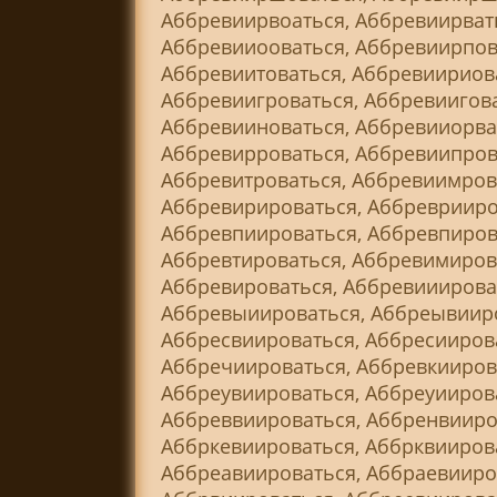
Аббревиирвоаться, Аббревиирват
Аббревииооваться, Аббревиирпов
Аббревиитоваться, Аббревиириова
Аббревиигроваться, Аббревиигова
Аббревииноваться, Аббревииорва
Аббревирроваться, Аббревиипров
Аббревитроваться, Аббревиимров
Аббревирироваться, Аббреврииро
Аббревпиироваться, Аббревпирова
Аббревтироваться, Аббревимиров
Аббревироваться, Аббревииирова
Аббревыиироваться, Аббреывииро
Аббресвиироваться, Аббресииров
Аббречиироваться, Аббревкиирова
Аббреувиироваться, Аббреуиирова
Аббреввиироваться, Аббренвииро
Аббркевиироваться, Аббрквииров
Аббреавиироваться, Аббраевииро