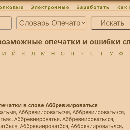
олковые
Электронные
Заработать
Как 
возможные опечатки и ошибки сл
-
И
-
Й
-
К
-
Л
-
М
-
Н
-
О
-
П
-
Р
-
С
-
Т
-
У
-
Ф
-
ечатки в слове Аббревиироваться
атьмя, Аббревиироватьсчя, Аббревиироватьчся,
тьяс, Аббревиироватья, Аббревиироватьсся,
атбься, Аббревиироватбся, Аббревиироватьлся,