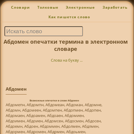
Словари
Толковые
Электронные
Заработать
Как пишется слово
Абдомен опечатки термина в электронном
словаре
Слова на букву ...
Абдомен
Возможные опечатки в слове Абдомен
Абдомепн, Абдомпн, Абдомеан, Абдоман, Абдомне,
Абдомн, Абдомеен, Абдомпен, Абдопмен, Абдопен,
Абдомаен, Абдоамен, Абдоаен, Абдомиен,
Абдоимен, Абдоиен, Абдомсен, Абдосмен, Абдосен,
Абдоемн, Абдоен, Абдоммен, Абдолмен, Абдлмен,
Абдормен, Абдромен, Абдрмен, Абдоьмен,