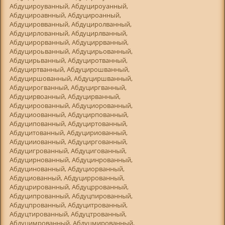
Абдуцироуванный, Абдуцироуанный,
Абдуцироавнный, Абдуцироанный,
Абдуцировванный, Абдуциролванный,
Абдуцирлованный, Абдуцирлванный,
Абдуцирорванный, Абдуциррванный,
Абдуцироьванный, Абдуцирьованный,
Абдуцирьванный, Абдуциротванный,
Абдуциртванный, Абдуцирошванный,
Абдуциршованный, Абдуциршванный,
Абдуцирогванный, Абдуциргванный,
Абдуцирвоанный, Абдуцирванный,
Абдуцироованный, Абдуциорованный,
Абдуциоованный, Абдуцирпованный,
Абдуципованный, Абдуциртованный,
Абдуцитованный, Абдуцириованный,
Абдуцииованный, Абдуциргованный,
Абдуцигрованный, Абдуцигованный,
Абдуцирнованный, Абдуцинрованный,
Абдуцинованный, Абдуциорванный,
Абдуциованный, Абдуциррованный,
Абдуцрированный, Абдуцррованный,
Абдуципрованный, Абдуцпированный,
Абдуцпрованный, Абдуцитрованный,
Абдуцтированный, Абдуцтрованный,
Абдуцимрованный, Абдуцмированный,