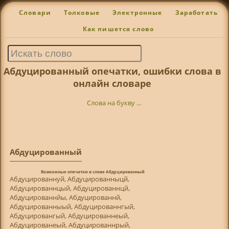
Словари
Толковые
Электронные
Заработать
Как пишется слово
Абдуцированный опечатки, ошибки слова в
онлайн словаре
Слова на букву ...
Абдуцированный
Возможные опечатки в слове Абдуцированный
Абдуцированнуй, Абдуцированныцй,
Абдуцированнцый, Абдуцированнцй,
Абдуцированнйы, Абдуцированнй,
Абдуцированныый, Абдуцированнгый,
Абдуцировангый, Абдуцированнеый,
Абдуцированеый, Абдуцированнрый,