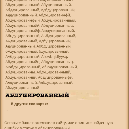
Абдуцированнычй, Абуцированный,
Абддуцированный, Адбдуцированный,
Аддуцированный, Абдуцированнфй,
Абдуцированнфый, Абдуцированнвый,
Абдуцированныйй, Абдуцированныф,
Абдуцированныйф, Аюдуцированный,
Абьдуцированный, Аьбдуцированный,
Аьдуцированный, Адбуцированный,
Адуцированный, Аббдуцированный,
бАдуцированный, бдуцированный,
ААбдуцированный, А,lewbhjdfyysq,
Абдуцированныйц, Абдуцированныц,
Аюбдуцированный, Абюдуцированный,
Абдуцированны, Абдуцированнывй,
Абдуцированнвй, Абдуцированныфй,
Алдуцированный, Албдуцированный,
Аблдуцированный
В других словарях:
...
Оставьте Ваше пожелание к сайту, или опишите найденную
ошибку в статье о Абдуцированный