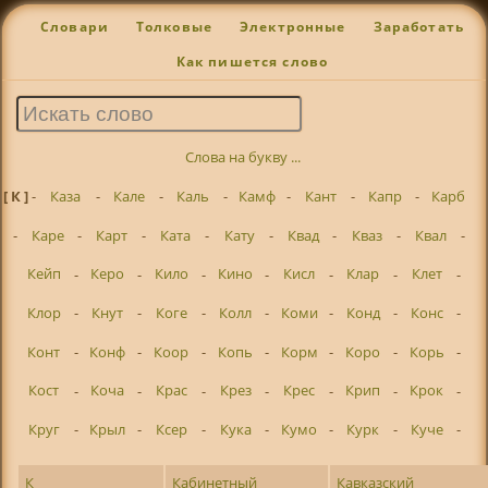
Словари
Толковые
Электронные
Заработать
Как пишется слово
Слова на букву ...
[ К ]
-
Каза
-
Кале
-
Каль
-
Камф
-
Кант
-
Капр
-
Карб
-
Каре
-
Карт
-
Ката
-
Кату
-
Квад
-
Кваз
-
Квал
-
Кейп
-
Керо
-
Кило
-
Кино
-
Кисл
-
Клар
-
Клет
-
Клор
-
Кнут
-
Коге
-
Колл
-
Коми
-
Конд
-
Конс
-
Конт
-
Конф
-
Коор
-
Копь
-
Корм
-
Коро
-
Корь
-
Кост
-
Коча
-
Крас
-
Крез
-
Крес
-
Крип
-
Крок
-
Круг
-
Крыл
-
Ксер
-
Кука
-
Кумо
-
Курк
-
Куче
-
К
Кабинетный
Кавказский