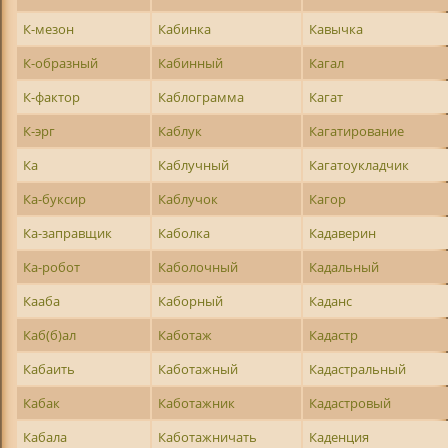
К-мезон
Кабинка
Кавычка
К-образный
Кабинный
Кагал
К-фактор
Каблограмма
Кагат
К-эрг
Каблук
Кагатирование
Ка
Каблучный
Кагатоукладчик
Ка-буксир
Каблучок
Кагор
Ка-заправщик
Каболка
Кадаверин
Ка-робот
Каболочный
Кадальный
Кааба
Каборный
Каданс
Каб(б)ал
Каботаж
Кадастр
Кабаить
Каботажный
Кадастральный
Кабак
Каботажник
Кадастровый
Кабала
Каботажничать
Каденция