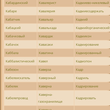
Кабардинский
Кавалерист
Кадмиево-никелевый
Кабаре
Кавалерия
Кадмиесодержать
Кабатчик
Кавальер
Кадмий
Кабацкий
Кавалькада
Кадмийорганический
Кабачковый
Кавардак
Кадмикон
Кабачок
Кавасаки
Кадмирование
Каббала
Каватина
Кадмированный
Каббалистический
Кавел
Кадмопон
Кабезон
Каверза
Кадр
Кабелеискатель
Каверзный
Кадриль
Кабелек
Каверна
Кадрирование
Каверна-
Кабелепровод
Кадрировать
газохранилище
Каверна-