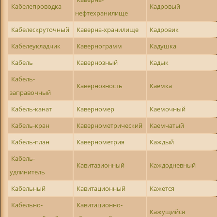
Кабелепроводка
Кадровый
нефтехранилище
Кабелескруточный
Каверна-хранилище
Кадровик
Кабелеукладчик
Кавернограмм
Кадушка
Кабель
Кавернозный
Кадык
Кабель-
Кавернозность
Каемка
заправочный
Кабель-канат
Каверномер
Каемочный
Кабель-кран
Кавернометрический
Каемчатый
Кабель-план
Кавернометрия
Каждый
Кабель-
Кавитазионный
Каждодневный
удлинитель
Кабельный
Кавитационный
Кажется
Кабельно-
Кавитационно-
Кажущийся