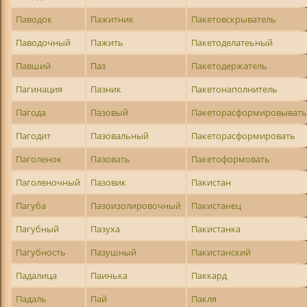
Паводок
Пажитник
Пакетовскрыватель
Паводочный
Пажить
Пакетоделатеьный
Павший
Паз
Пакетодержатель
Пагинация
Пазник
Пакетонаполнитель
Пагода
Пазовый
Пакеторасформировыват
Пагодит
Пазовальный
Пакеторасформировать
Паголенок
Пазовать
Пакетоформовать
Паголеночный
Пазовик
Пакистан
Пагуба
Пазоизолировочный
Пакистанец
Пагубный
Пазуха
Пакистанка
Пагубность
Пазушный
Пакистанский
Падалица
Паинька
Паккард
Падаль
Пай
Пакля