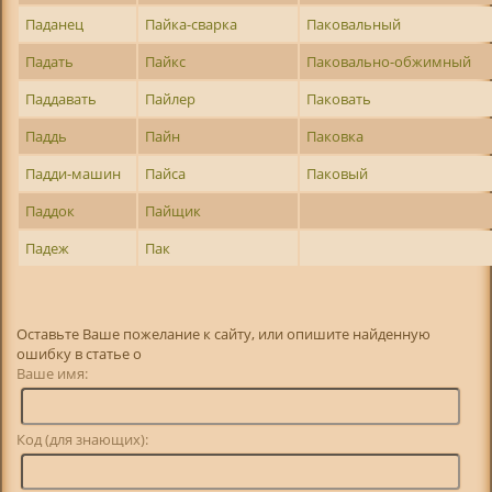
Паданец
Пайка-сварка
Паковальный
Падать
Пайкс
Паковально-обжимный
Паддавать
Пайлер
Паковать
Паддь
Пайн
Паковка
Падди-машин
Пайса
Паковый
Паддок
Пайщик
Падеж
Пак
Оставьте Ваше пожелание к сайту, или опишите найденную
ошибку в статье о
Ваше имя:
Код (для знающих):