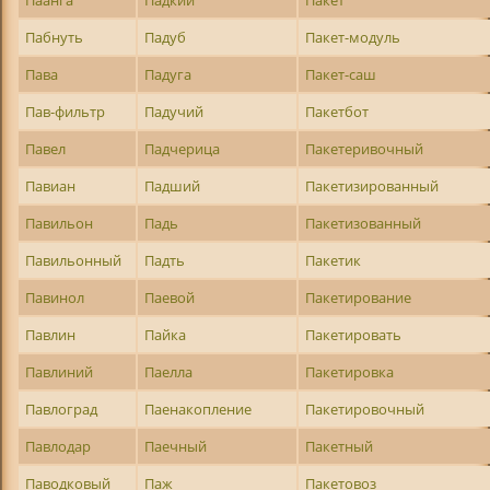
Паанга
Падкий
Пакет
Пабнуть
Падуб
Пакет-модуль
Пава
Падуга
Пакет-саш
Пав-фильтр
Падучий
Пакетбот
Павел
Падчерица
Пакетеривочный
Павиан
Падший
Пакетизированный
Павильон
Падь
Пакетизованный
Павильонный
Падть
Пакетик
Павинол
Паевой
Пакетирование
Павлин
Пайка
Пакетировать
Павлиний
Паелла
Пакетировка
Павлоград
Паенакопление
Пакетировочный
Павлодар
Паечный
Пакетный
Паводковый
Паж
Пакетовоз