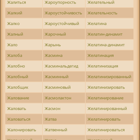
Жалиться
Жароупорность
Желательный
Жалкий
Жароустойчивость
Желательность
Жалко
Жароустойчивый
Желатина
Жалный
Жарочный
Желатин-динамит
Жало
Жарынь
Желатина-динамит
Жалоба
Жасмина
Желатинация
Жалобно
Жасминальдегид
Желатинизация
Жалобный
Жасминный
Желатинизированный
Жалобщик
Жасминовый
Желатинизировать
Жалование
Жасмолактон
Желатинирование
Жаловать
Жасмон
Желатинированный
Жаловаться
Жатва
Желатинировать
Жалонировать
Жатвенный
Желатинироваться