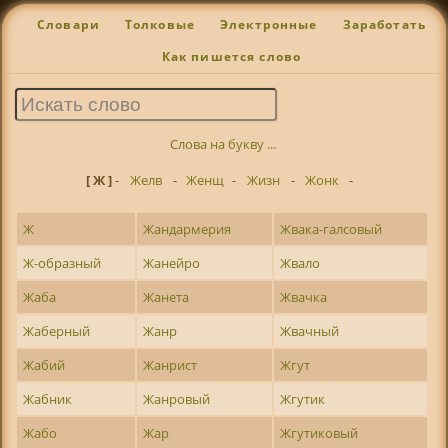
Словари
Толковые
Электронные
Заработать
Как пишется слово
Слова на букву ...
[ Ж ]
-
Желв
-
Женщ
-
Жизн
-
Жонк
-
Ж
Жандармерия
Жвака-галсовый
Ж-образный
Жанейро
Жвало
Жаба
Жанета
Жвачка
Жаберный
Жанр
Жвачный
Жабий
Жанрист
Жгут
Жабник
Жанровый
Жгутик
Жабо
Жар
Жгутиковый