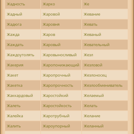
Жадность
Жарко
Же
Жадный
Жаровой
Жевание
Жадюга
Жаровня
Жевать
Жажда
Жаров
Жеваный
Жаждать
Жаровый
Жевательный
Жаждоутолять
Жаровыносливый
Жезл
Жакерия
Жаропонижающий
Жезловой
Жакет
Жаропрочный
Жезлоносец
Жакетка
Жаропрочность
Жезлообмениватель
Жаккардовый
Жаростойкий
Желаемый
Жалеть
Жаростойкость
Желать
Жалейка
Жаротрубный
Желание
Жалить
Жароупорный
Желанный