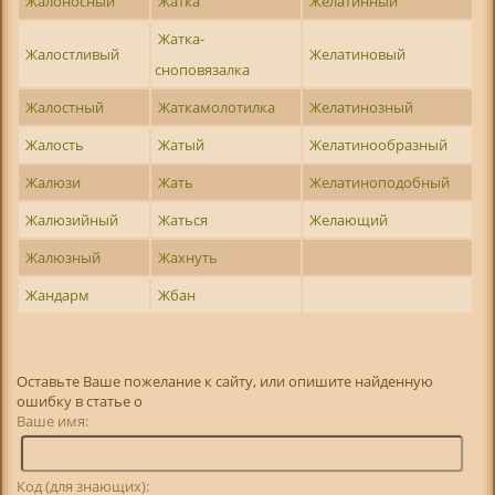
Жалоносный
Жатка
Желатинный
Жатка-
Жалостливый
Желатиновый
сноповязалка
Жалостный
Жаткамолотилка
Желатинозный
Жалость
Жатый
Желатинообразный
Жалюзи
Жать
Желатиноподобный
Жалюзийный
Жаться
Желающий
Жалюзный
Жахнуть
Жандарм
Жбан
Оставьте Ваше пожелание к сайту, или опишите найденную
ошибку в статье о
Ваше имя:
Код (для знающих):