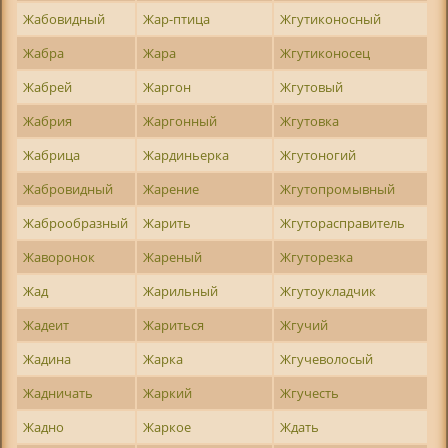
Жабовидный
Жар-птица
Жгутиконосный
Жабра
Жара
Жгутиконосец
Жабрей
Жаргон
Жгутовый
Жабрия
Жаргонный
Жгутовка
Жабрица
Жардиньерка
Жгутоногий
Жабровидный
Жарение
Жгутопромывный
Жаброобразный
Жарить
Жгуторасправитель
Жаворонок
Жареный
Жгуторезка
Жад
Жарильный
Жгутоукладчик
Жадеит
Жариться
Жгучий
Жадина
Жарка
Жгучеволосый
Жадничать
Жаркий
Жгучесть
Жадно
Жаркое
Ждать