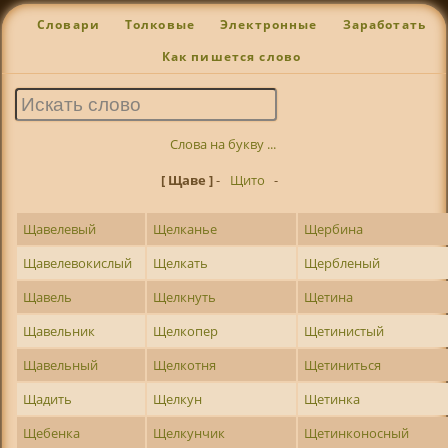
Словари
Толковые
Электронные
Заработать
Как пишется слово
Слова на букву ...
[ Щаве ]
-
Щито
-
Щавелевый
Щелканье
Щербина
Щавелевокислый
Щелкать
Щербленый
Щавель
Щелкнуть
Щетина
Щавельник
Щелкопер
Щетинистый
Щавельный
Щелкотня
Щетиниться
Щадить
Щелкун
Щетинка
Щебенка
Щелкунчик
Щетинконосный