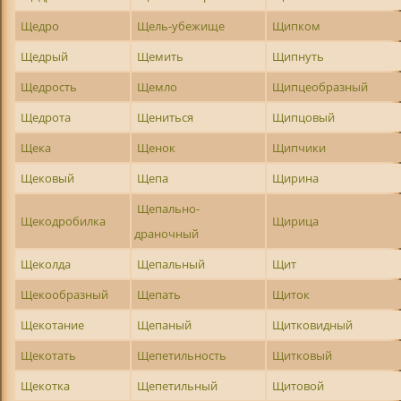
Щедро
Щель-убежище
Щипком
Щедрый
Щемить
Щипнуть
Щедрость
Щемло
Щипцеобразный
Щедрота
Щениться
Щипцовый
Щека
Щенок
Щипчики
Щековый
Щепа
Щирина
Щепально-
Щекодробилка
Щирица
драночный
Щеколда
Щепальный
Щит
Щекообразный
Щепать
Щиток
Щекотание
Щепаный
Щитковидный
Щекотать
Щепетильность
Щитковый
Щекотка
Щепетильный
Щитовой