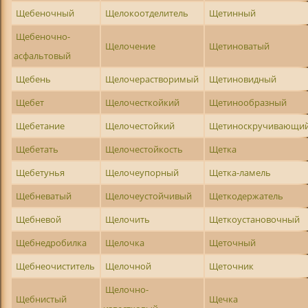
Щебеночный
Щелокоотделитель
Щетинный
Щебеночно-
Щелочение
Щетиноватый
асфальтовый
Щебень
Щелочерастворимый
Щетиновидный
Щебет
Щелочесткойкий
Щетинообразный
Щебетание
Щелочестойкий
Щетиноскручивающи
Щебетать
Щелочестойкость
Щетка
Щебетунья
Щелочеупорный
Щетка-ламель
Щебневатый
Щелочеустойчивый
Щеткодержатель
Щебневой
Щелочить
Щеткоустановочный
Щебнедробилка
Щелочка
Щеточный
Щебнеочиститель
Щелочной
Щеточник
Щелочно-
Щебнистый
Щечка