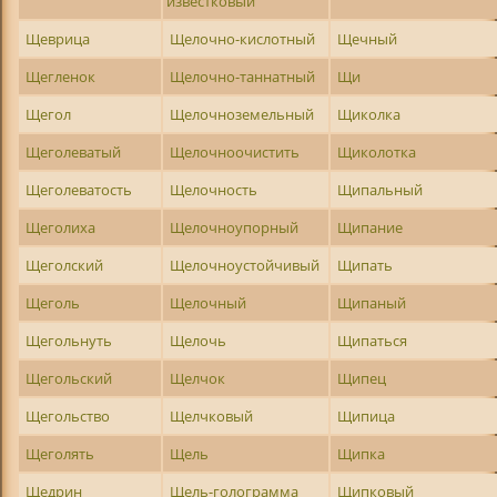
известковый
Щеврица
Щелочно-кислотный
Щечный
Щегленок
Щелочно-таннатный
Щи
Щегол
Щелочноземельный
Щиколка
Щеголеватый
Щелочноочистить
Щиколотка
Щеголеватость
Щелочность
Щипальный
Щеголиха
Щелочноупорный
Щипание
Щеголский
Щелочноустойчивый
Щипать
Щеголь
Щелочный
Щипаный
Щегольнуть
Щелочь
Щипаться
Щегольский
Щелчок
Щипец
Щегольство
Щелчковый
Щипица
Щеголять
Щель
Щипка
Щедрин
Щель-голограмма
Щипковый