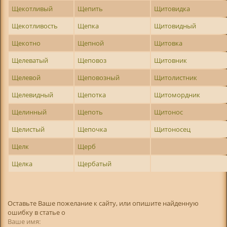
Щекотливый
Щепить
Щитовидка
Щекотливость
Щепка
Щитовидный
Щекотно
Щепной
Щитовка
Щелеватый
Щеповоз
Щитовник
Щелевой
Щеповозный
Щитолистник
Щелевидный
Щепотка
Щитомордник
Щелинный
Щепоть
Щитонос
Щелистый
Щепочка
Щитоносец
Щелк
Щерб
Щелка
Щербатый
Оставьте Ваше пожелание к сайту, или опишите найденную
ошибку в статье о
Ваше имя: