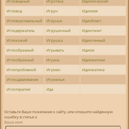
Игловидный
Игротека
Идиллический
Игловод
Игрун
Идиллия
Игловорсовальный
Игрунья
Идиобласт
Иглодержатель
Игрушечный
Идиогенит
Иглокожий
Игрушка
Идиогенный
Иглообразиый
Игрывать
Идиом
Иглообразный
Игуана
Идиоматизм
Иглопробивной
Игумен
Идиоматика
Иглосдавливание
Игуменья
Иглотерапия
Ида
Оставьте Ваше пожелание к сайту, или опишите найденную
ошибку в статье о
Ваше имя: