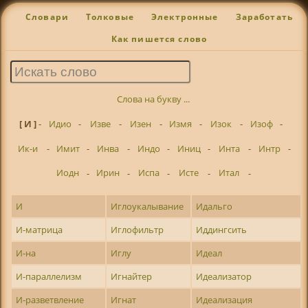
Словари
Толковые
Электронные
Заработать
Как пишется слово
Слова на букву ...
[ И ]
-
Идио
-
Изве
-
Изен
-
Измя
-
Изок
-
Изоф
-
Ик-и
-
Имит
-
Инва
-
Индо
-
Иниц
-
Инта
-
Интр
-
Иодн
-
Ирин
-
Испа
-
Исте
-
Итал
-
И
Иглоукалывание
Идальго
И-матрица
Иглофильтр
Иддингсить
И-на
Иглу
Идеал
И-параллелизм
Игнайтер
Идеализатор
И-разветвление
Игнат
Идеализация