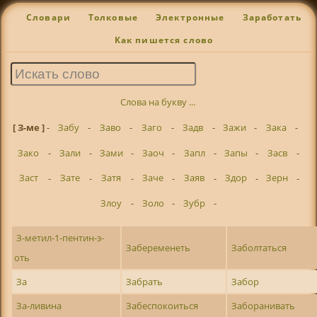
Словари
Толковые
Электронные
Заработать
Как пишется слово
Слова на букву ...
[ З-ме ]
-
Забу
-
Заво
-
Заго
-
Задв
-
Зажи
-
Зака
-
Зако
-
Зали
-
Зами
-
Заоч
-
Запл
-
Запы
-
Засв
-
Заст
-
Зате
-
Затя
-
Заче
-
Заяв
-
Здор
-
Зерн
-
Злоу
-
Золо
-
Зубр
-
З-метил-1-пентин-з-
Забеременеть
Заболтаться
оть
За
Забрать
Забор
За-ливина
Забеспокоиться
Заборанивать