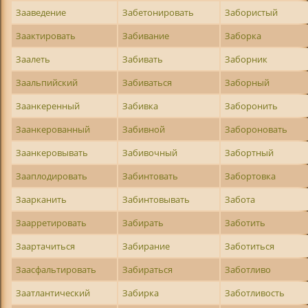
Зааведение
Забетонировать
Забористый
Заактировать
Забивание
Заборка
Заалеть
Забивать
Заборник
Заальпийский
Забиваться
Заборный
Заанкеренный
Забивка
Заборонить
Заанкерованный
Забивной
Забороновать
Заанкеровывать
Забивочный
Забортный
Зааплодировать
Забинтовать
Забортовка
Заарканить
Забинтовывать
Забота
Заарретировать
Забирать
Заботить
Заартачиться
Забирание
Заботиться
Заасфальтировать
Забираться
Заботливо
Заатлантический
Забирка
Заботливость