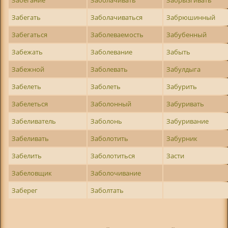
Забегать
Заболачиваться
Забрюшинный
Забегаться
Заболеваемость
Забубенный
Забежать
Заболевание
Забыть
Забежной
Заболевать
Забулдыга
Забелеть
Заболеть
Забурить
Забелеться
Заболонный
Забуривать
Забеливатель
Заболонь
Забуривание
Забеливать
Заболотить
Забурник
Забелить
Заболотиться
Засти
Забеловщик
Заболочивание
Заберег
Заболтать