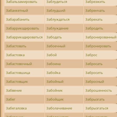
Забальзамировать
Заблудиться
Забрезжить
Забанкетный
Заблудший
Забренчать
Забарабанить
Заблуждаться
Забрехать
Забаррикадировать
Заблуждение
Забродить
Забаррикадироваться
Забодать
Забронированный
Забастовать
Забоечный
Забронировать
Забастовка
Забой
Заброс
Забастовочный
Забоина
Забросать
Забастовшица
Забойка
Забросить
Забастовщик
Забойный
Забросный
Забвение
Забойник
Заброшенность
Забег
Забойщик
Забрызгать
Забегаловка
Заболачивание
Забрызгаться
Забегание
Заболачивать
Забрызгивать