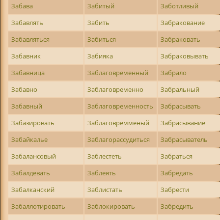
Забава
Забитый
Заботливый
Забавлять
Забить
Забракование
Забавляться
Забиться
Забраковать
Забавник
Забияка
Забраковывать
Забавница
Заблаговременный
Забрало
Забавно
Заблаговременно
Забральный
Забавный
Заблаговременность
Забрасывать
Забазировать
Заблаговремменый
Забрасывание
Забайкалье
Заблагорассудиться
Забрасыватель
Забалансовый
Заблестеть
Забраться
Забалдевать
Заблеять
Забредать
Забалканский
Заблистать
Забрести
Забаллотировать
Заблокировать
Забредить