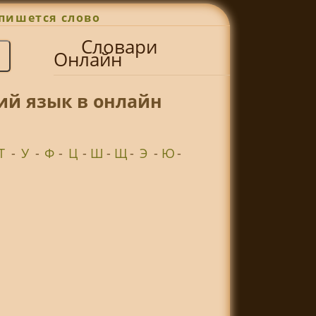
пишется слово
Словари
Онлайн
ий язык в онлайн
Т
-
У
-
Ф
-
Ц
-
Ш
-
Щ
-
Э
-
Ю
-