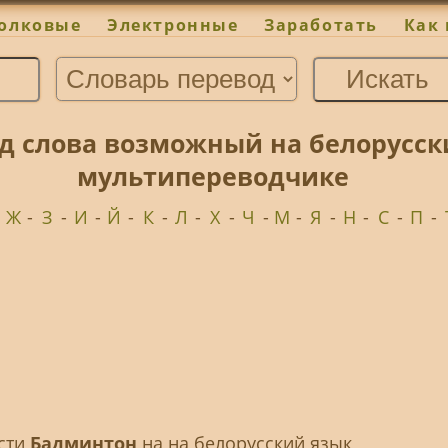
олковые
Электронные
Заработать
Как 
д слова возможный на белорусск
мультипереводчике
-
Ж
-
З
-
И
-
Й
-
К
-
Л
-
Х
-
Ч
-
М
-
Я
-
Н
-
С
-
П
-
ести
Бадминтон
на на белорусский язык