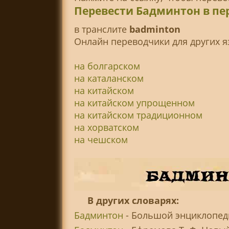
Перевести Бадминтон в пе
в транслитe
badminton
Онлайн переводчики для других я
на болгарском
на каталанском
на китайском
на китайском упрощенном
на китайском традиционном
на хорватском
на чешском
В других словарях:
Бадминтон
- Большой энциклопеди