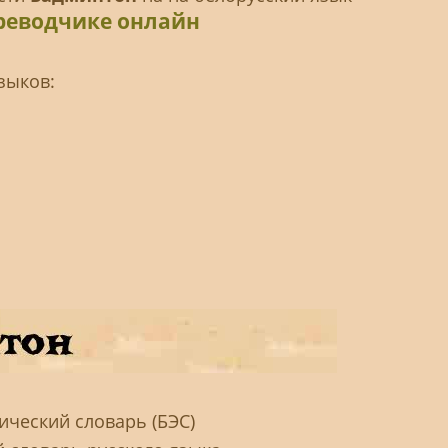
реводчике онлайн
зыков:
ческий словарь (БЭС)