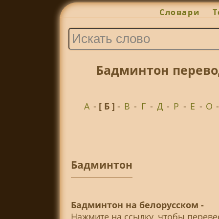
Словари
Т
Бадминтон перево
А
-
[ Б ]
-
В
-
Г
-
Д
-
Р
-
Е
-
О
Бадминтон
Бадминтон на белорусском -
Нажмите на ссылку, чтобы перев