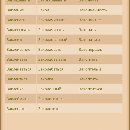
Заклание
Закол
Законченность
Заклевать
Заколачивание
Закончиться
Заклевывать
Заколачивать
Закопать
Заклеить
Заколдованный
Закопаться
Заклеивание
Заколдовать
Закоперщик
Заклеивать
Заколдовывать
Закоптеть
Заклеиваться
Заколебаться
Закоптелый
Заклеиться
Заколка
Закоптить
Заклейка
Заколонный
Закоптиться
Заклеймить
Заколоситься
Заклепать
Заколотить