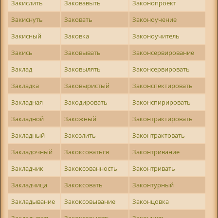
Закислить
Заковавыть
Законопроект
Закиснуть
Заковать
Законоучение
Закисный
Заковка
Законоучитель
Закись
Заковывать
Законсервирование
Заклад
Заковылять
Законсервировать
Закладка
Заковыристый
Законспектировать
Закладная
Закодировать
Законспирировать
Закладной
Закожный
Законтрактировать
Закладный
Закозлить
Законтрактовать
Закладочный
Закоксоваться
Законтривание
Закладчик
Закоксованность
Законтривать
Закладчица
Закоксовать
Законтурный
Закладывание
Закоксовывание
Законцовка
Закладывать
Закоксовывать
Закончить