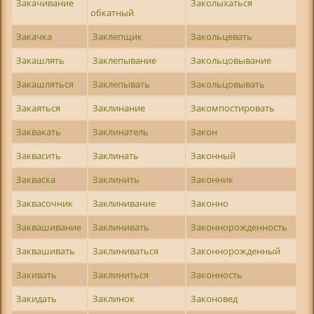
Закачивание
Заколыхаться
обкатный
Закачка
Заклепщик
Закольцевать
Закашлять
Заклепывание
Закольцовывание
Закашляться
Заклепывать
Закольцовывать
Закаяться
Заклинание
Закомпостировать
Заквакать
Заклинатель
Закон
Заквасить
Заклинать
Законный
Закваска
Заклинить
Законник
Заквасочник
Заклинивание
Законно
Заквашивание
Заклинивать
Законнорожденность
Заквашивать
Заклиниваться
Законнорожденный
Закивать
Заклиниться
Законность
Закидать
Заклинок
Законовед