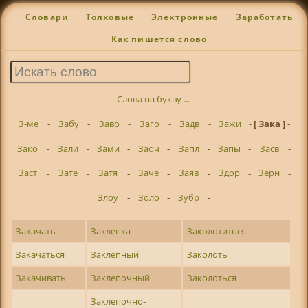
Словари
Толковые
Электронные
Заработать
Как пишется слово
Слова на букву ...
З-ме
-
Забу
-
Заво
-
Заго
-
Задв
-
Зажи
-
[ Зака ]
-
Зако
-
Зали
-
Зами
-
Заоч
-
Запл
-
Запы
-
Засв
-
Заст
-
Зате
-
Затя
-
Заче
-
Заяв
-
Здор
-
Зерн
-
Злоу
-
Золо
-
Зубр
-
Закачать
Заклепка
Заколотиться
Закачаться
Заклепный
Заколоть
Закачивать
Заклепочный
Заколоться
Заклепочно-