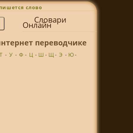
пишется слово
Словари
Онлайн
интернет переводчике
Т
-
У
-
Ф
-
Ц
-
Ш
-
Щ
-
Э
-
Ю
-