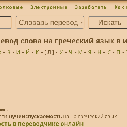
олковые
Электронные
Заработать
Как 
евод слова на греческий язык в 
Ж
-
З
-
И
-
Й
-
К
-
[ Л ]
-
Х
-
Ч
-
М
-
Я
-
Н
-
С
-
П
-
м -
ести
Лучеиспускаемость
на на греческий язык
сть в переводчике онлайн