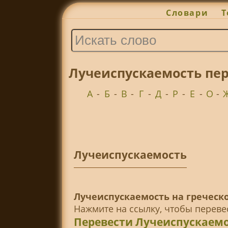
Словари
Т
Лучеиспускаемость пер
А
-
Б
-
В
-
Г
-
Д
-
Р
-
Е
-
О
-
Лучеиспускаемость
Лучеиспускаемость на греческо
Нажмите на ссылку, чтобы перев
Перевести Лучеиспускаемо