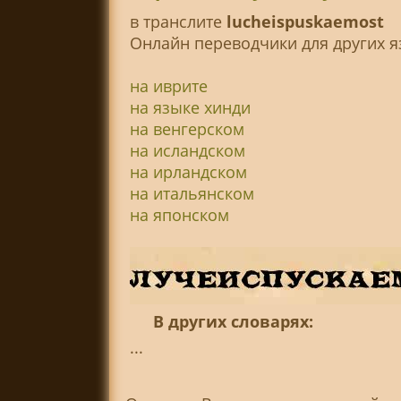
в транслитe
lucheispuskaemost
Онлайн переводчики для других я
на иврите
на языке хинди
на венгерском
на исландском
на ирландском
на итальянском
на японском
В других словарях:
...