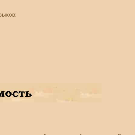
зыков: