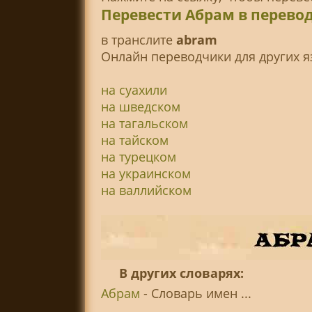
Перевести Абрам в перево
в транслитe
abram
Онлайн переводчики для других я
на суахили
на шведском
на тагальском
на тайском
на турецком
на украинском
на валлийском
В других словарях:
Абрам
- Словарь имен ...