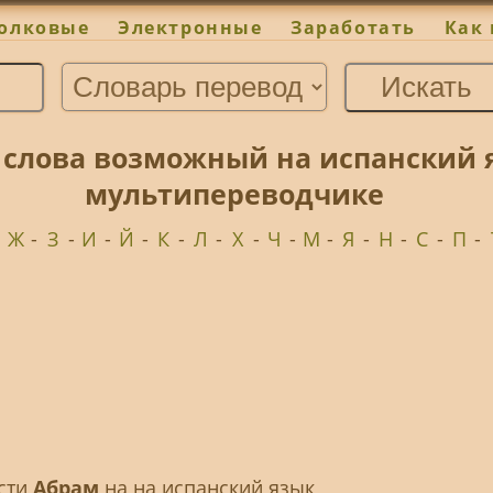
олковые
Электронные
Заработать
Как 
 слова возможный на испанский 
мультипереводчике
-
Ж
-
З
-
И
-
Й
-
К
-
Л
-
Х
-
Ч
-
М
-
Я
-
Н
-
С
-
П
-
ести
Абрам
на на испанский язык