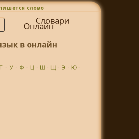
пишется слово
Словари
Онлайн
язык в онлайн
Т
-
У
-
Ф
-
Ц
-
Ш
-
Щ
-
Э
-
Ю
-