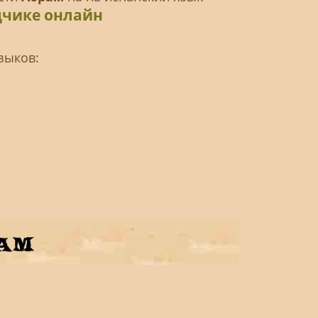
дчике онлайн
зыков: