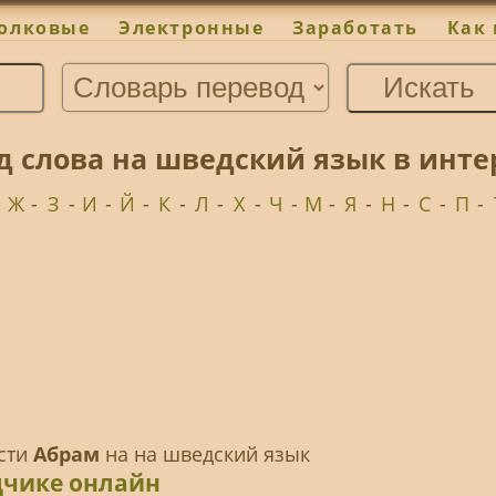
олковые
Электронные
Заработать
Как 
д слова на шведский язык в инте
-
Ж
-
З
-
И
-
Й
-
К
-
Л
-
Х
-
Ч
-
М
-
Я
-
Н
-
С
-
П
-
ести
Абрам
на на шведский язык
дчике онлайн