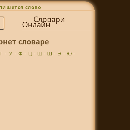
пишется слово
Словари
Онлайн
рнет словаре
Т
-
У
-
Ф
-
Ц
-
Ш
-
Щ
-
Э
-
Ю
-