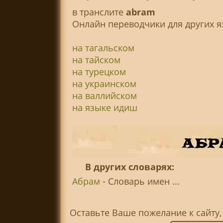
в транслитe
abram
Онлайн переводчики для других я
на тагальском
на тайском
на турецком
на украинском
на валлийском
на языке идиш
В других словарях:
Абрам
- Словарь имен ...
Оставьте Ваше пожелание к сайту