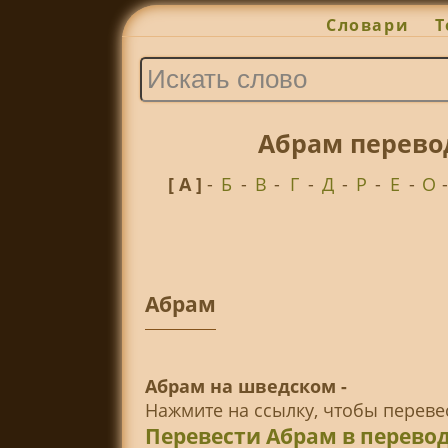
Словари
Т
Абрам перево
[ А ]
-
Б
-
В
-
Г
-
Д
-
Р
-
Е
-
О
Абрам
Абрам на шведском -
Нажмите на ссылку, чтобы перев
Перевести Абрам в перево