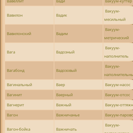
Вавеллит
Вади
Вакуум-куттер
Вакуум-
Вавилон
Вадик
месильный
Вакуум-
Вавилонский
Вадим
метрический
Вакуум-
Вага
Вадозный
наполнитель
Вакуум-
Вагабонд
Вадозовый
наполнительн
Вагинальный
Ваер
Вакуум-насос
Вагинит
Ваерный
Вакуум-отсос
Вагнерит
Важный
Вакуум-оттяж
Вагон
Важничанье
Вакуум-паров
Вакуум-
Вагон-бойка
Важничать