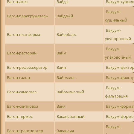
Вагон-люкс
Вайда
Вакуум-сушил
Вакуум-
Вагон-перегружатель
Вайдвый
сушильный
Вакуум-
Вагон-платформа
Вайербарс
укупорочный
Вакуум-
Вагон-ресторан
Вайм
упаковочный
Вагон-рефрижератор
Вайн
Вакуум-факто
Вагон-салон
Вайоминг
Вакуум-фильт
Вакуум-
Вагон-самосвал
Вайомингский
фильтрация
Вагон-слитковоз
Вайя
Вакуум-форма
Вагон-термос
Вакансионный
Вакуум-формо
Вакуум-
Вагон-транспортер
Вакансия