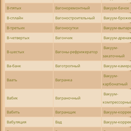
В-пятых
Вагоноремонтный
Вакуум-бачок
В-сплайн
Вагоностроительный
Вакуум-броже
В-третьих
Вагоносутки
Вакуум-выпар
В-четвертых
Вагончик
Вакуум-дрена
Вакуум-
В-шестых
Вагоны-рефрижератор
закаточный
Ва-банк
Ваготропный
Вакуум-камер
Вакуум-
Ваать
Вагранка
карбонатный
Вакуум-
Вабик
Ваграночный
компрессорны
Вабить
Вагранщик
Вакуум-корре
Вабуляция
Вад
Вакуум-корре