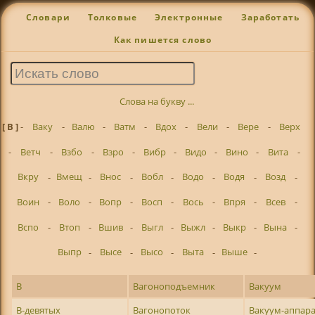
Словари
Толковые
Электронные
Заработать
Как пишется слово
Слова на букву ...
[ В ]
-
Ваку
-
Валю
-
Ватм
-
Вдох
-
Вели
-
Вере
-
Верх
-
Ветч
-
Взбо
-
Взро
-
Вибр
-
Видо
-
Вино
-
Вита
-
Вкру
-
Вмещ
-
Внос
-
Вобл
-
Водо
-
Водя
-
Возд
-
Воин
-
Воло
-
Вопр
-
Восп
-
Вось
-
Впря
-
Всев
-
Вспо
-
Втоп
-
Вшив
-
Выгл
-
Выжл
-
Выкр
-
Вына
-
Выпр
-
Высе
-
Высо
-
Выта
-
Выше
-
В
Вагоноподъемник
Вакуум
В-девятых
Вагонопоток
Вакуум-аппар