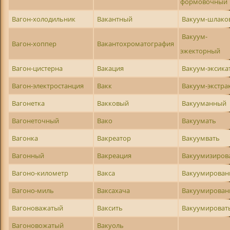
формовочный
Вагон-холодильник
Вакантный
Вакуум-шлако
Вакуум-
Вагон-хоппер
Вакантохроматография
эжекторный
Вагон-цистерна
Вакация
Вакуум-эксика
Вагон-электростанция
Вакк
Вакуум-экстра
Вагонетка
Вакковый
Вакууманный
Вагонеточный
Вако
Вакуумать
Вагонка
Вакреатор
Вакуумвать
Вагонный
Вакреация
Вакуумизиров
Вагоно-километр
Вакса
Вакуумирован
Вагоно-миль
Ваксахача
Вакуумирова
Вагоноважатый
Ваксить
Вакуумироват
Вагоновожатый
Вакуоль