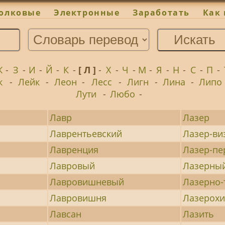
олковые
Электронные
Заработать
Как 
Ж
-
З
-
И
-
Й
-
К
-
[ Л ]
-
Х
-
Ч
-
М
-
Я
-
Н
-
С
-
П
-
к
-
Лейк
-
Леон
-
Лесс
-
Лигн
-
Лина
-
Липо
Лути
-
Любо
-
Лавр
Лазер
Лаврентьевский
Лазер-ви
Лавренция
Лазер-пе
Лавровый
Лазерны
Лавровишневый
Лазерно
Лавровишня
Лазерох
Лавсан
Лазить