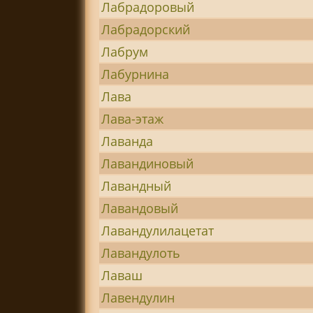
Лабрадоровый
Лабрадорский
Лабрум
Лабурнина
Лава
Лава-этаж
Лаванда
Лавандиновый
Лавандный
Лавандовый
Лавандулилацетат
Лавандулоть
Лаваш
Лавендулин