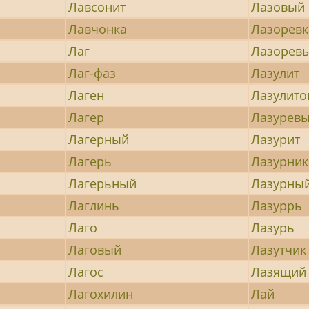
Лавсонит
Лазовый
Лавчонка
Лазоревк
Лаг
Лазорев
Лаг-фаз
Лазулит
Лаген
Лазулит
Лагер
Лазурев
Лагерный
Лазурит
Лагерь
Лазурник
Лагерьный
Лазурны
Лаглинь
Лазуррь
Лаго
Лазурь
Лаговый
Лазутчик
Лагос
Лазящий
Лагохилин
Лай