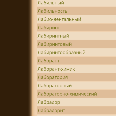
Лабильный
Лабильность
Лабио-дентальный
Лабиринт
Лабиринтный
Лабиринтовый
Лабиринтообразный
Лаборант
Лаборант-химик
Лаборатория
Лабораторный
Лабораторно-химический
Лабрадор
Лабрадорит