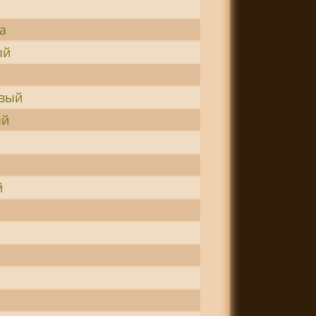
а
ый
овый
ый
й