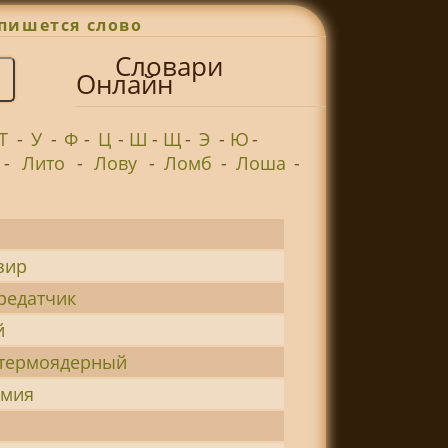
пишется слово
Словари
Онлайн
Т
-
У
-
Ф
-
Ц
-
Ш
-
Щ
-
Э
-
Ю
-
-
Лито
-
Лову
-
Ломб
-
Лоша
-
зир
редатчик
й
-термоядерный
имия