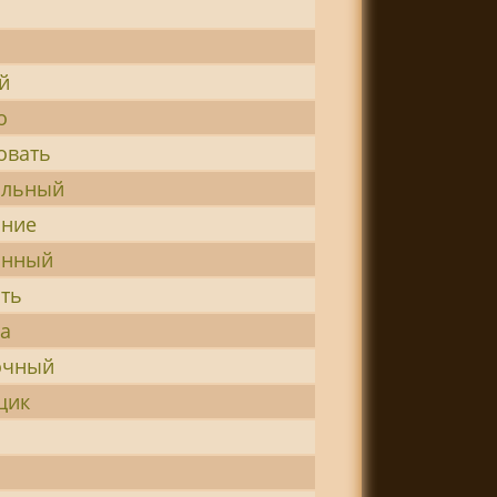
й
о
овать
альный
ание
анный
ть
а
очный
щик