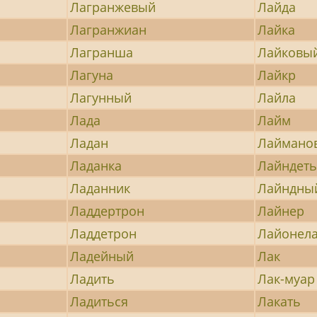
Лагранжевый
Лайда
Лагранжиан
Лайка
Лагранша
Лайковы
Лагуна
Лайкр
Лагунный
Лайла
Лада
Лайм
Ладан
Лаймано
Ладанка
Лайндет
Ладанник
Лайндны
Ладдертрон
Лайнер
Ладдетрон
Лайонел
Ладейный
Лак
Ладить
Лак-муар
Ладиться
Лакать