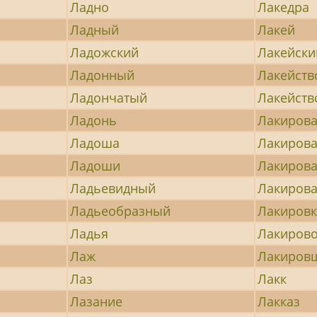
Ладно
Лакедра
Ладный
Лакей
Ладожский
Лакейски
Ладонный
Лакейств
Ладончатый
Лакейств
Ладонь
Лакиров
Ладоша
Лакиров
Ладоши
Лакиров
Ладьевидный
Лакирова
Ладьеобразный
Лакировк
Ладья
Лакиров
Лаж
Лакиров
Лаз
Лакк
Лазание
Лакказ