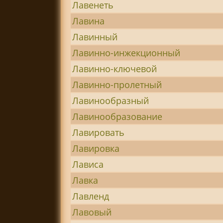
Лавенеть
Лавина
Лавинный
Лавинно-инжекционный
Лавинно-ключевой
Лавинно-пролетный
Лавинообразный
Лавинообразование
Лавировать
Лавировка
Лависа
Лавка
Лавленд
Лавовый