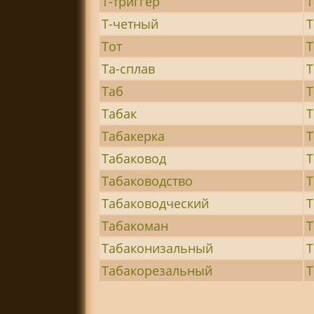
Т-триггер
Т
Т-четный
Т
Тот
Т
Та-сплав
Т
Таб
Табак
Т
Табакерка
Т
Табаковод
Т
Табаководство
Т
Табаководческий
Т
Табакоман
Т
Табаконизальный
Т
Табакорезальный
Т