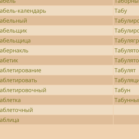
абель
Таборны
абель-календарь
Табу
абельный
Табулир
абельщик
Табулир
Табельщица
Табуляг
абернакль
Табулят
абетик
Табулят
аблетирование
Табулят
аблетировать
Табуляц
аблетировочный
Табун
аблетка
Табунны
аблеточный
аблица