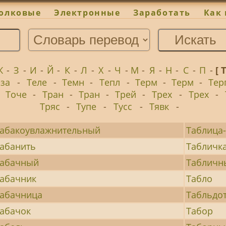
олковые
Электронные
Заработать
Как 
Ж
-
З
-
И
-
Й
-
К
-
Л
-
Х
-
Ч
-
М
-
Я
-
Н
-
С
-
П
-
[ 
еза
-
Теле
-
Темн
-
Тепл
-
Терм
-
Терм
-
Тер
-
Точе
-
Тран
-
Тран
-
Трей
-
Трех
-
Трех
-
Тряс
-
Тупе
-
Тусс
-
Тявк
-
абакоувлажнительный
Таблица
абанить
Табличк
Табачный
Табличн
абачник
Табло
абачница
Табльдо
абачок
Табор