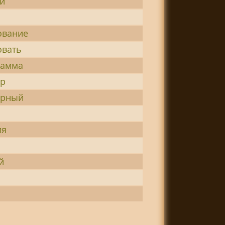
й
ование
овать
рамма
ор
орный
ия
й