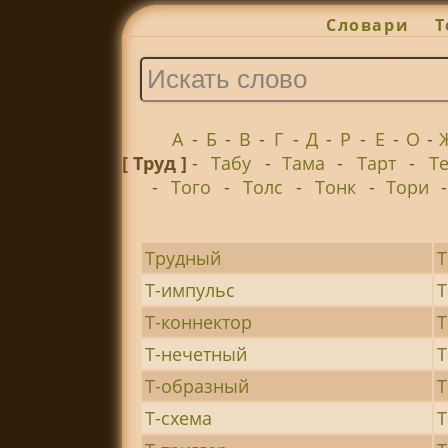
Словари
Т
А
-
Б
-
В
-
Г
-
Д
-
Р
-
Е
-
О
-
[ Труд ]
-
Табу
-
Тама
-
Тарт
-
Т
-
Того
-
Толс
-
Тонк
-
Тори
Трудный
Т
Т-импульс
Т
Т-коннектор
Т-нечетный
Т
Т-образный
Т
Т-схема
Т