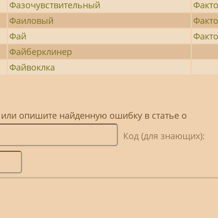
Фазочувствительный
Факт
Фаиловый
Факт
Фай
Факт
Файберклинер
Файвоклка
 или опишите найденную ошибку в статье о
Код (для знающих):