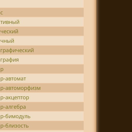
с
итивный
ический
ичный
ографический
ография
ор
р-автомат
ор-автоморфизм
р-акцептор
р-алгебра
ор-бимодуль
р-близость