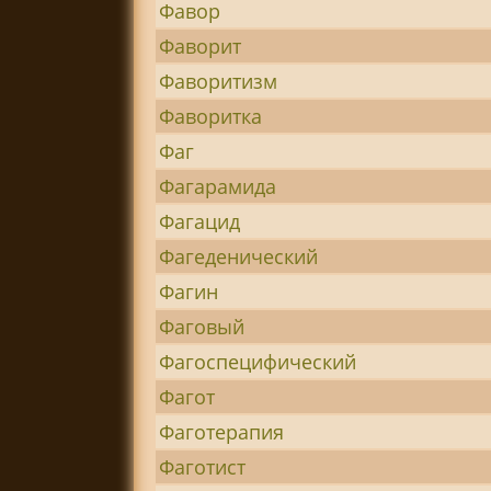
Фавор
Фаворит
Фаворитизм
Фаворитка
Фаг
Фагарамида
Фагацид
Фагеденический
Фагин
Фаговый
Фагоспецифический
Фагот
Фаготерапия
Фаготист