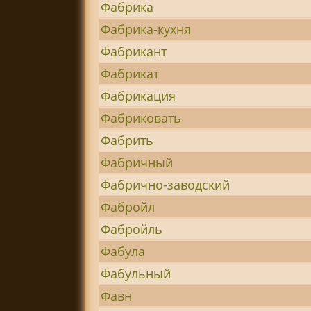
Фабрика
Фабрика-кухня
Фабрикант
Фабрикат
Фабрикация
Фабриковать
Фабрить
Фабричный
Фабрично-заводский
Фабройл
Фабройль
Фабула
Фабульный
Фавн