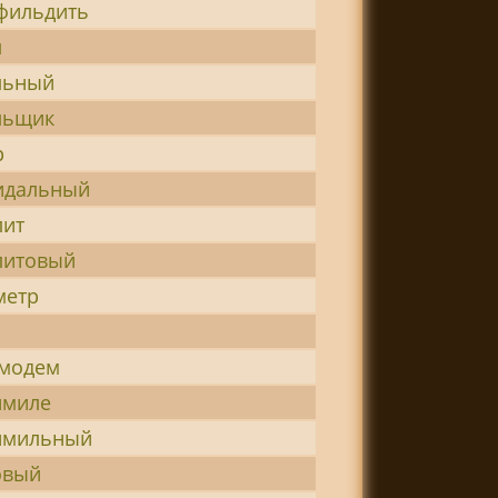
фильдить
л
льный
льщик
р
идальный
лит
литовый
метр
-модем
имиле
имильный
овый