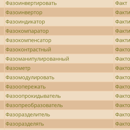
Фазоинвертировать
Факт
Фазоинвертор
Факти
Фазоиндикатор
Факт
Фазокомпаратор
Факт
Фазокомпенсатор
Факт
Фазоконтрастный
Факт
Фазоманипулированный
Факт
Фазометр
Факт
Фазомодулировать
Факто
Фазоопережать
Факт
Фазоопрокидыватель
Факто
Фазопреобразователь
Факто
Фазоразделитель
Факт
Фазоразделять
Факто