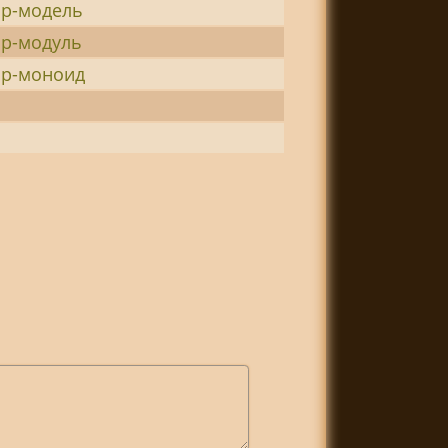
ор-модель
ор-модуль
ор-моноид