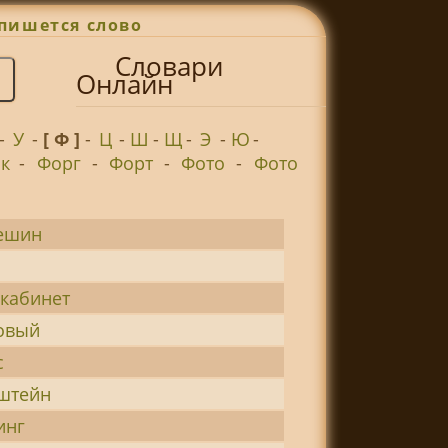
пишется слово
Словари
Онлайн
-
У
-
[ Ф ]
-
Ц
-
Ш
-
Щ
-
Э
-
Ю
-
к
-
Форг
-
Форт
-
Фото
-
Фото
ешин
кабинет
овый
с
штейн
инг