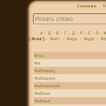
Словари
Т
А
-
Б
-
В
-
Г
-
Д
-
Р
-
Е
-
О
-
[ Ф-ка ]
-
Факт
-
Фара
-
Феде
-
Ф
Ф-ка
Фа
Фабианец
Фабианол
Фабианский
Фаблио
Фабльо