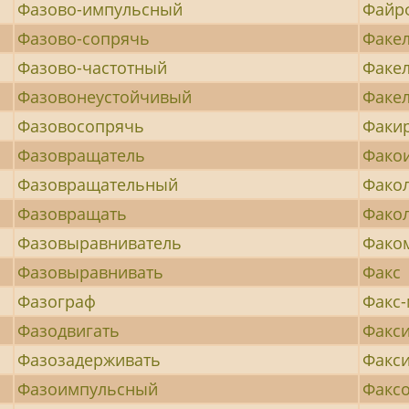
Фазово-импульсный
Файр
Фазово-сопрячь
Факе
Фазово-частотный
Факе
Фазовонеустойчивый
Факе
Фазовосопрячь
Факи
Фазовращатель
Фако
Фазовращательный
Фако
Фазовращать
Фако
Фазовыравниватель
Фако
Фазовыравнивать
Факс
Фазограф
Факс
Фазодвигать
Факс
Фазозадерживать
Факс
Фазоимпульсный
Факс