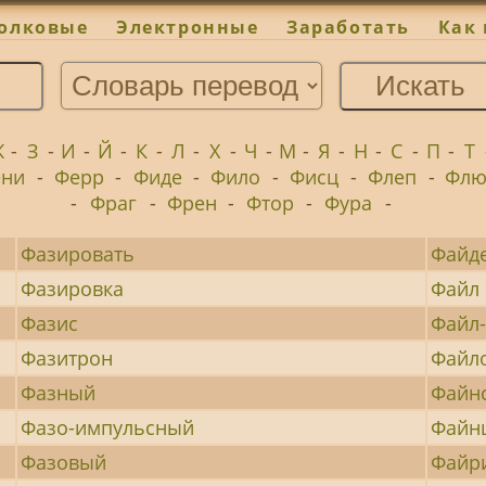
олковые
Электронные
Заработать
Как 
Ж
-
З
-
И
-
Й
-
К
-
Л
-
Х
-
Ч
-
М
-
Я
-
Н
-
С
-
П
-
Т
ени
-
Ферр
-
Фиде
-
Фило
-
Фисц
-
Флеп
-
Флю
-
Фраг
-
Френ
-
Фтор
-
Фура
-
Фазировать
Файд
Фазировка
Файл
Фазис
Файл-
Фазитрон
Файл
Фазный
Файн
Фазо-импульсный
Файн
Фазовый
Файр