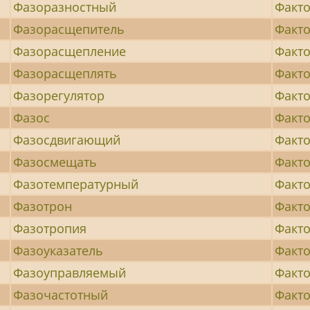
Фазоразностный
Факт
Фазорасщепитель
Факто
Фазорасщепление
Факто
Фазорасщеплять
Факто
Фазорегулятор
Факт
Фазос
Факто
Фазосдвигающий
Факто
Фазосмещать
Факто
Фазотемпературный
Факто
Фазотрон
Факто
Фазотропия
Факт
Фазоуказатель
Факт
Фазоуправляемый
Факт
Фазочастотный
Факт