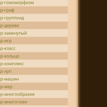
ор-гомоморфизм
р-граф
р-группоид
р-дерево
ор-замкнутый
р-игр
р-класс
р-кольцо
р-комплекс
р-луп
ор-машин
ор-мер
ор-многообразие
ор-многочлен