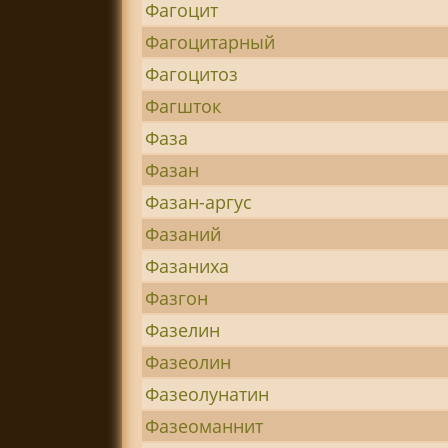
Фагоцит
Фагоцитарный
Фагоцитоз
Фагшток
Фаза
Фазан
Фазан-аргус
Фазаний
Фазаниха
Фазгон
Фазелин
Фазеолин
Фазеолунатин
Фазеоманнит