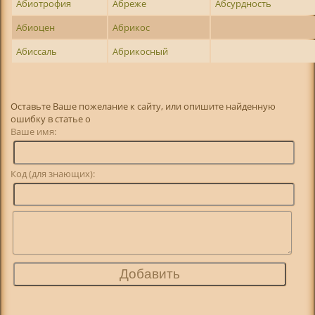
Абиотрофия
Абреже
Абсурдность
Абиоцен
Абрикос
Абиссаль
Абрикосный
Оставьте Ваше пожелание к сайту, или опишите найденную
ошибку в статье о
Ваше имя:
Код (для знающих):