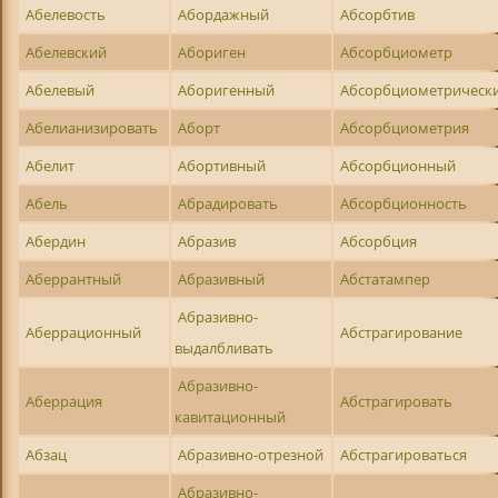
Абелевость
Абордажный
Абсорбтив
Абелевский
Абориген
Абсорбциометр
Абелевый
Аборигенный
Абсорбциометрическ
Абелианизировать
Аборт
Абсорбциометрия
Абелит
Абортивный
Абсорбционный
Абель
Абрадировать
Абсорбционность
Абердин
Абразив
Абсорбция
Аберрантный
Абразивный
Абстатампер
Абразивно-
Аберрационный
Абстрагирование
выдалбливать
Абразивно-
Аберрация
Абстрагировать
кавитационный
Абзац
Абразивно-отрезной
Абстрагироваться
Абразивно-