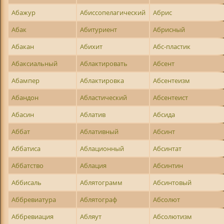
Абажур
Абиссопелагический
Абрис
Абак
Абитуриент
Абрисный
Абакан
Абихит
Абс-пластик
Абаксиальный
Аблактировать
Абсент
Абампер
Аблактировка
Абсентеизм
Абандон
Абластический
Абсентеист
Абасин
Аблатив
Абсида
Аббат
Аблативный
Абсинт
Аббатиса
Аблационный
Абсинтат
Аббатство
Аблация
Абсинтин
Аббисаль
Аблятограмм
Абсинтовый
Аббревиатура
Аблятограф
Абсолют
Аббревиация
Абляут
Абсолютизм