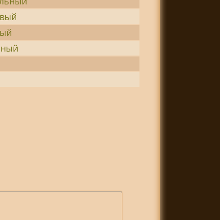
ильный
овый
вый
чный