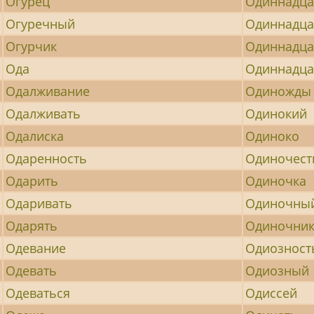
Огурец
Одиннадца
Огуречный
Одиннадца
Огурчик
Одиннадца
Ода
Одиннадц
Одалживание
Одиножды
Одалживать
Одинокий
Одалиска
Одиноко
Одаренность
Одиночест
Одарить
Одиночка
Одаривать
Одиночны
Одарять
Одиночни
Одевание
Одиозност
Одевать
Одиозный
Одеваться
Одиссей