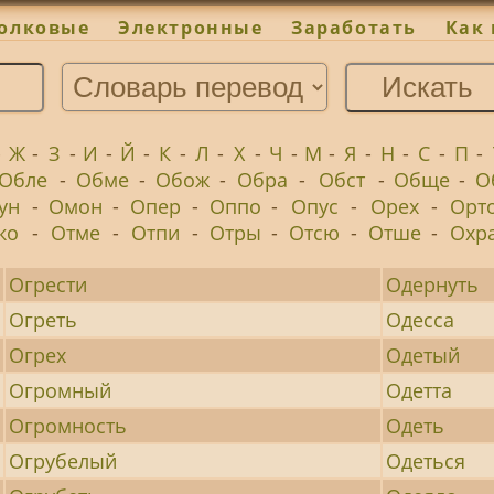
олковые
Электронные
Заработать
Как 
-
Ж
-
З
-
И
-
Й
-
К
-
Л
-
Х
-
Ч
-
М
-
Я
-
Н
-
С
-
П
-
Обле
-
Обме
-
Обож
-
Обра
-
Обст
-
Обще
-
О
ун
-
Омон
-
Опер
-
Оппо
-
Опус
-
Орех
-
Орт
ко
-
Отме
-
Отпи
-
Отры
-
Отсю
-
Отше
-
Охр
Огрести
Одернуть
Огреть
Одесса
Огрех
Одетый
Огромный
Одетта
Огромность
Одеть
Огрубелый
Одеться