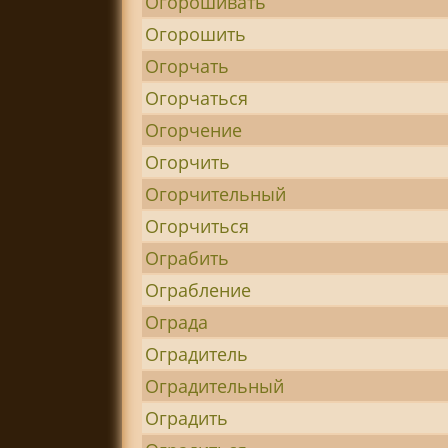
Огорошивать
Огорошить
Огорчать
Огорчаться
Огорчение
Огорчить
Огорчительный
Огорчиться
Ограбить
Ограбление
Ограда
Оградитель
Оградительный
Оградить