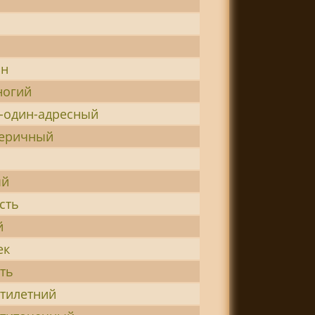
ин
ногий
-один-адресный
еричный
ый
сть
й
ек
ть
тилетний