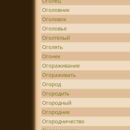
Оголец
Оголовник
Оголовок
Оголовье
Оголтелый
Оголять
Огонек
Огораживание
Огораживать
Огород
Огородить
Огородный
Огородник
Огородничество