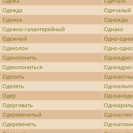
Одежа
Одичать
Одежда
Одичалый
Одежка
Однажды
Одежно-галантерейный
Однако
Одежный
Одно-одно
Одеколон
Одно-одно
Одеколонить
Одноадре
Одеколониться
Одноадрес
Оделить
Одноактн
Оделять
Одноалки
Одер
Одноанод
Одергивать
Одноарил
Одеревенелый
Одноаспек
Одеревенеть
Одноатом