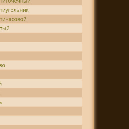
титочечный
тиугольник
тичасовой
атый
во
й
к
ь