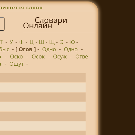
пишется слово
Словари
Онлайн
Т
-
У
-
Ф
-
Ц
-
Ш
-
Щ
-
Э
-
Ю
-
быс
-
[ Огов ]
-
Одно
-
Одно
-
о
-
Оско
-
Осок
-
Осуж
-
Отве
а
-
Ощут
-