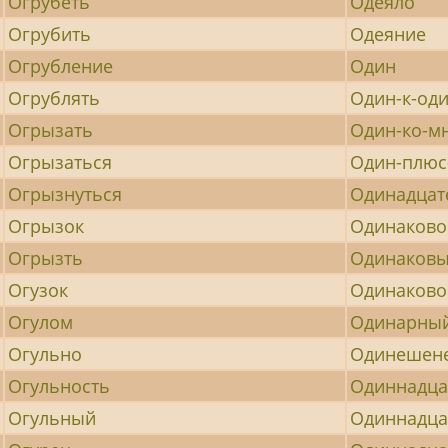
Огрубеть
Одеяло
Огрубить
Одеяние
Огрубление
Один
Огрублять
Один-к-од
Огрызать
Один-ко-м
Огрызаться
Один-плюс
Огрызнуться
Одинадцат
Огрызок
Одинаково
Огрызть
Одинаков
Огузок
Одинаково
Огулом
Одинарны
Огульно
Одинешен
Огульность
Одиннадца
Огульный
Одиннадца