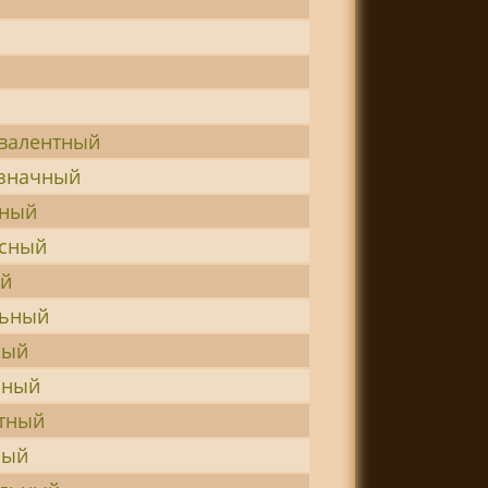
валентный
значный
сный
сный
ый
льный
ный
ьный
тный
ный