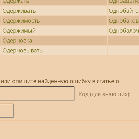
Одержать
Одноацет
Одерживать
Однобайт
Одержимость
Однобако
Одержимый
Однобало
Одерновка
Одерновывать
 или опишите найденную ошибку в статье о
Код (для знающих):