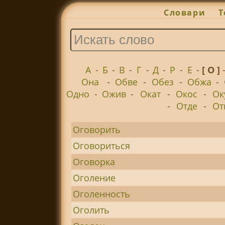
Словари
Т
А
-
Б
-
В
-
Г
-
Д
-
Р
-
Е
-
[ О ]
Она
-
Обве
-
Обез
-
Обжа
-
Одно
-
Ожив
-
Окат
-
Окос
-
Ок
-
Отде
-
От
Оговорить
Оговориться
Оговорка
Оголение
Оголенность
Оголить