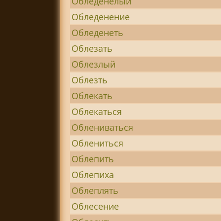
Обледенелый
Обледенение
Обледенеть
Облезать
Облезлый
Облезть
Облекать
Облекаться
Облениваться
Облениться
Облепить
Облепиха
Облеплять
Облесение