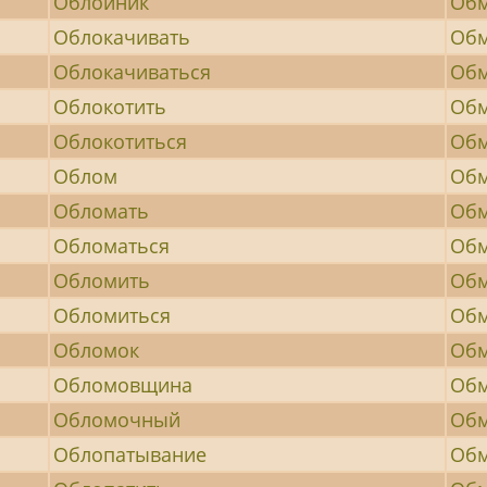
Облойник
Об
Облокачивать
Обм
Облокачиваться
Обм
Облокотить
Обм
Облокотиться
Обм
Облом
Обм
Обломать
Обм
Обломаться
Обм
Обломить
Обм
Обломиться
Обм
Обломок
Обм
Обломовщина
Обм
Обломочный
Обм
Облопатывание
Обм