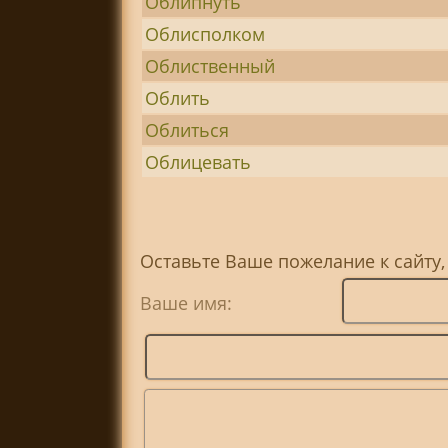
Облипнуть
Облисполком
Облиственный
Облить
Облиться
Облицевать
Оставьте Ваше пожелание к сайту,
Ваше имя: