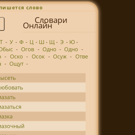
пишется слово
Словари
Онлайн
Т
-
У
-
Ф
-
Ц
-
Ш
-
Щ
-
Э
-
Ю
-
Обыс
-
Огов
-
Одно
-
Одно
-
о
-
Оско
-
Осок
-
Осуж
-
Отве
а
-
Ощут
-
ысеть
юбовать
азать
азаться
азка
мазочный