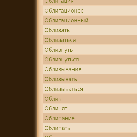
Облигация
Облигационер
Облигационный
Облизать
Облизаться
Облизнуть
Облизнуться
Облизывание
Облизывать
Облизываться
Облик
Облинять
Облипание
Облипать