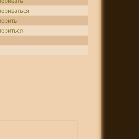
еривать
ериваться
ерить
ериться