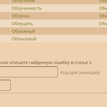
Облучение
Обм
Облученность
Обм
Облучок
Обм
Облущить
Обм
Облыжный
Облыселый
 или опишите найденную ошибку в статье о
Код (для знающих):