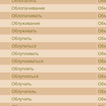
Облопатить
Обм
Облопачивание
Об
Облопачивать
Обм
Облуживание
Обм
Облуживать
Обм
Облупить
Об
Облупиться
Обм
Облупливать
Обм
Облупливаться
Обм
Облуплять
Об
Облупляться
Обм
Облучать
Обм
Облучатель
Обм
Облучить
Обм