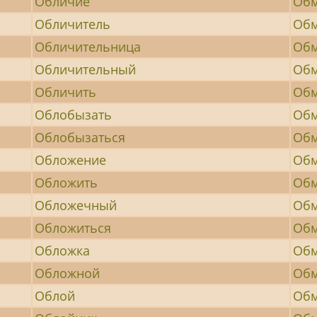
Обличие
Обм
Обличитель
Обм
Обличительница
Обм
Обличительный
Обм
Обличить
Обм
Облобызать
Обм
Облобызаться
Об
Обложение
Обм
Обложить
Обм
Обложечный
Об
Обложиться
Обм
Обложка
Обм
Обложной
Об
Облой
Об