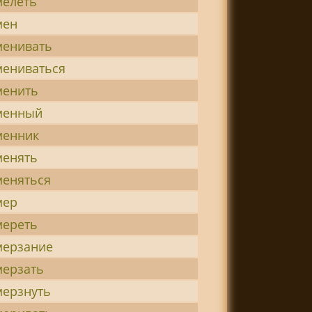
елеть
мен
енивать
ениваться
енить
менный
енник
енять
еняться
мер
ереть
ерзание
ерзать
ерзнуть