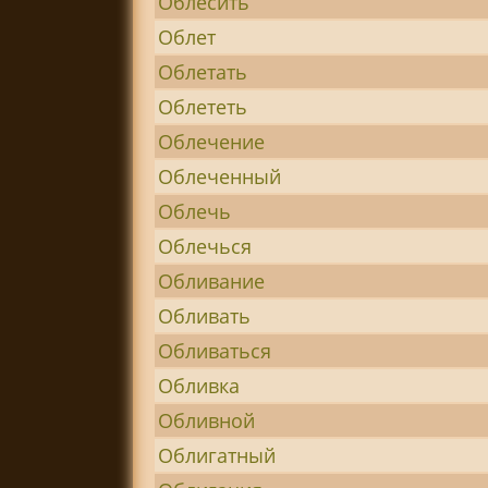
Облесить
Облет
Облетать
Облететь
Облечение
Облеченный
Облечь
Облечься
Обливание
Обливать
Обливаться
Обливка
Обливной
Облигатный