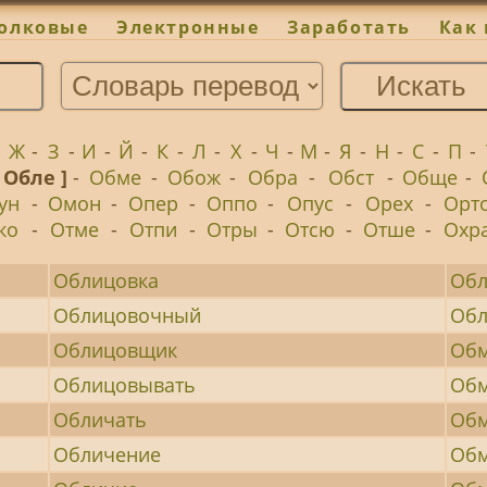
олковые
Электронные
Заработать
Как 
-
Ж
-
З
-
И
-
Й
-
К
-
Л
-
Х
-
Ч
-
М
-
Я
-
Н
-
С
-
П
-
[ Обле ]
-
Обме
-
Обож
-
Обра
-
Обст
-
Обще
-
ун
-
Омон
-
Опер
-
Оппо
-
Опус
-
Орех
-
Орт
ко
-
Отме
-
Отпи
-
Отры
-
Отсю
-
Отше
-
Охр
Облицовка
Обл
Облицовочный
Обл
Облицовщик
Обм
Облицовывать
Обм
Обличать
Обм
Обличение
Об