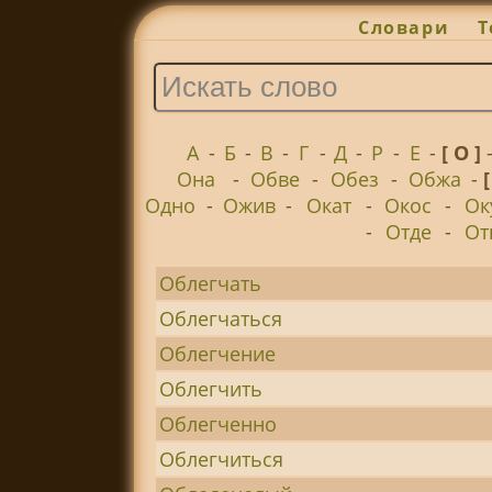
Словари
Т
А
-
Б
-
В
-
Г
-
Д
-
Р
-
Е
-
[ О ]
Она
-
Обве
-
Обез
-
Обжа
-
Одно
-
Ожив
-
Окат
-
Окос
-
Ок
-
Отде
-
От
Облегчать
Облегчаться
Облегчение
Облегчить
Облегченно
Облегчиться