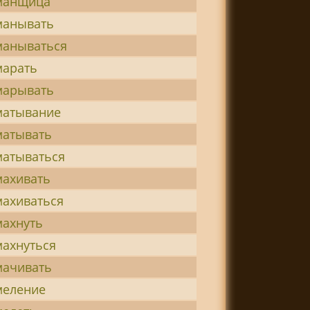
манщица
анывать
анываться
арать
арывать
атывание
атывать
атываться
ахивать
ахиваться
ахнуть
ахнуться
ачивать
еление