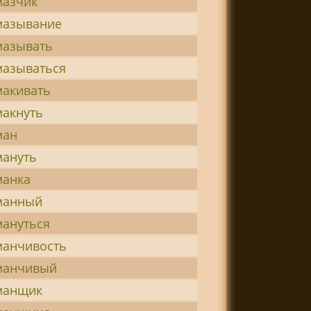
азчик
азывание
азывать
азываться
акивать
акнуть
ман
ануть
анка
манный
ануться
анчивость
манчивый
манщик