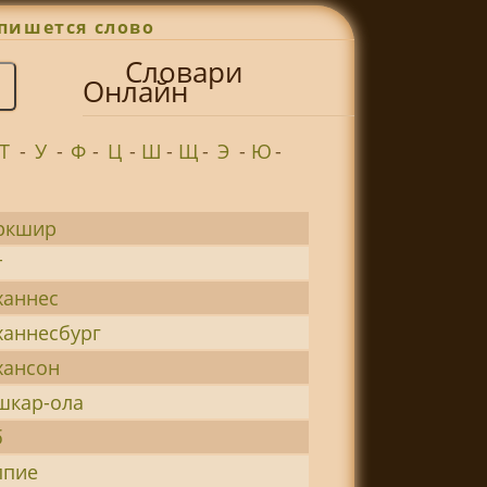
пишется слово
Словари
Онлайн
Т
-
У
-
Ф
-
Ц
-
Ш
-
Щ
-
Э
-
Ю
-
ркшир
т
ханнес
ханнесбург
хансон
шкар-ола
б
ппие