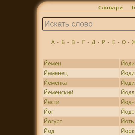
Словари
Т
А
-
Б
-
В
-
Г
-
Д
-
Р
-
Е
-
О
-
Йемен
Йоди
Йеменец
Йоди
Йеменка
Йоди
Йеменский
Йодл
Йести
Йод
Йог
Йод
Йогурт
Йоть
Йод
Йорк