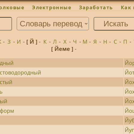
олковые
Электронные
Заработать
Как 
Ж
-
З
-
И
-
[ Й ]
-
К
-
Л
-
Х
-
Ч
-
М
-
Я
-
Н
-
С
-
П
-
[ Йеме ]
-
дный
Йо
стоводородный
Йо
стый
Йо
ь
Йо
ный
Йо
оформ
Йо
Йу
Йу