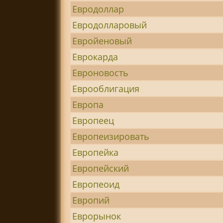
Евродоллар
Евродолларовый
Евройеновый
Еврокарда
Евроновость
Еврооблигация
Европа
Европеец
Европеизировать
Европейка
Европейский
Европеоид
Европий
Еврорынок