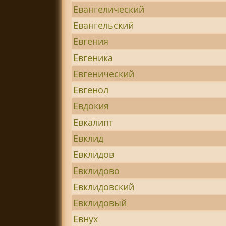
Евангелический
Евангельский
Евгения
Евгеника
Евгенический
Евгенол
Евдокия
Евкалипт
Евклид
Евклидов
Евклидово
Евклидовский
Евклидовый
Евнух