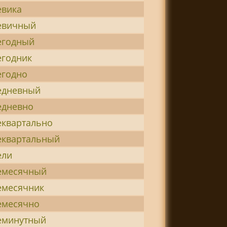
евика
евичный
егодный
егодник
егодно
едневный
едневно
еквартально
еквартальный
ели
емесячный
емесячник
емесячно
еминутный