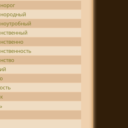
инорог
инородный
иноутробный
инственный
инственно
инственность
инство
кий
ко
ость
ок
ь