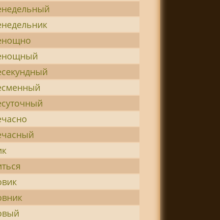
енедельный
енедельник
енощно
енощный
есекундный
есменный
есуточный
ечасно
ечасный
ик
иться
овик
овник
овый