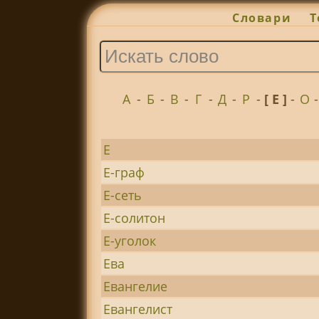
Словари
Т
А
-
Б
-
В
-
Г
-
Д
-
Р
-
[ Е ]
-
О
Е
Е-граф
Е-сеть
Е-солитон
Е-уголок
Ева
Евангелие
Евангелист