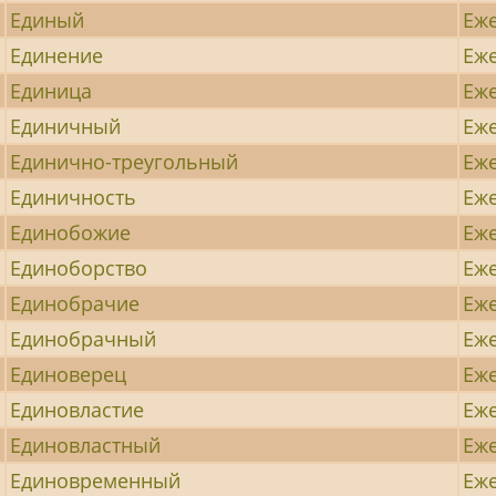
Единый
Еж
Единение
Еж
Единица
Еж
Единичный
Еж
Единично-треугольный
Еж
Единичность
Еж
Единобожие
Еж
Единоборство
Еж
Единобрачие
Еж
Единобрачный
Еж
Единоверец
Еж
Единовластие
Еж
Единовластный
Еж
Единовременный
Еж