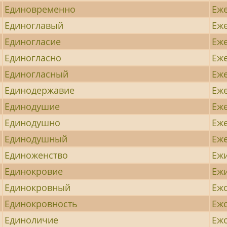
Единовременно
Еж
Единоглавый
Еж
Единогласие
Еж
Единогласно
Еж
Единогласный
Еж
Единодержавие
Еж
Единодушие
Еж
Единодушно
Еж
Единодушный
Еж
Единоженство
Еж
Единокровие
Еж
Единокровный
Еж
Единокровность
Еж
Единоличие
Еж