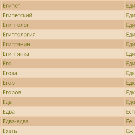
Египет
Ед
Египетский
Ед
Египтолог
Ед
Египтология
Ед
Египтянин
Ед
Египтянка
Ед
Его
Ед
Егоза
Ед
Егор
Ед
Егоров
Едк
Еда
Ед
Едва
Ест
Едва-едва
Ее
Ехать
Еж