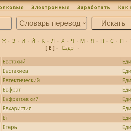
олковые
Электронные
Заработать
Как 
-
Ж
-
З
-
И
-
Й
-
К
-
Л
-
Х
-
Ч
-
М
-
Я
-
Н
-
С
-
П
-
[ Е ]
-
Ездо
-
Евстахий
Ед
Евстахиев
Ед
Евтектический
Ед
Евфрат
Ед
Евфратовский
Ед
Евхаристия
Ед
Ег
Ед
Егерь
Ед