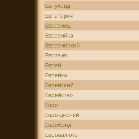
Евнухоид
Евпатория
Евразиец
Евразийка
Евразийский
Евразия
Еврей
Еврейка
Еврейский
Еврейство
Евро
Евро-дисней
Евробонд
Евровалюта