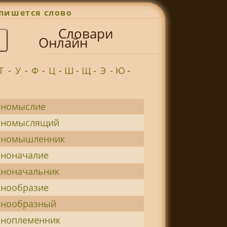
пишется слово
Словари
Онлайн
Т
-
У
-
Ф
-
Ц
-
Ш
-
Щ
-
Э
-
Ю
-
иномыслие
иномыслящий
иномышленник
иноначалие
иноначальник
инообразие
инообразный
иноплеменник