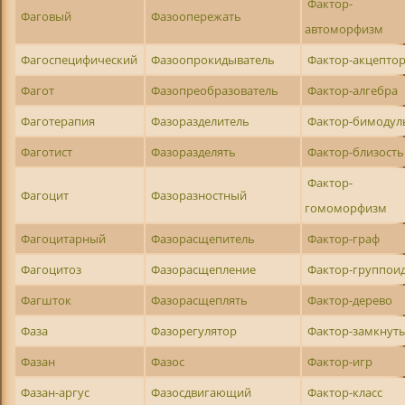
Фактор-
Фаговый
Фазоопережать
автоморфизм
Фагоспецифический
Фазоопрокидыватель
Фактор-акцепто
Фагот
Фазопреобразователь
Фактор-алгебра
Фаготерапия
Фазоразделитель
Фактор-бимодул
Фаготист
Фазоразделять
Фактор-близость
Фактор-
Фагоцит
Фазоразностный
гомоморфизм
Фагоцитарный
Фазорасщепитель
Фактор-граф
Фагоцитоз
Фазорасщепление
Фактор-группои
Фагшток
Фазорасщеплять
Фактор-дерево
Фаза
Фазорегулятор
Фактор-замкнут
Фазан
Фазос
Фактор-игр
Фазан-аргус
Фазосдвигающий
Фактор-класс