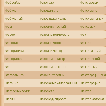
Фабройль
Фазограф
Факс-модем
Фабула
Фазодвигать
Факсимиле
Фабульный
Фазозадерживать
Факсимильный
Фавн
Фазоимпульсный
Факсовый
Фавор
Фазоинвертировать
Факт
Фаворит
Фазоинвертор
Фактис
Фаворитизм
Фазоиндикатор
Фактитивный
Фаворитка
Фазокомпаратор
Фактический
Фаг
Фазокомпенсатор
Фактичный
Фагарамида
Фазоконтрастный
Фактографическ
Фагацид
Фазоманипулированный
Фактография
Фагеденический
Фазометр
Фактор
Фагин
Фазомодулировать
Фактор-автомат