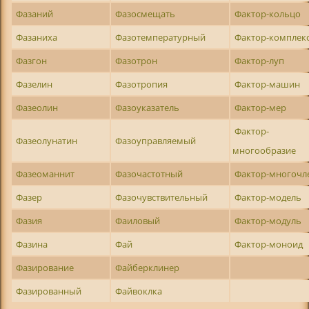
Фазаний
Фазосмещать
Фактор-кольцо
Фазаниха
Фазотемпературный
Фактор-комплек
Фазгон
Фазотрон
Фактор-луп
Фазелин
Фазотропия
Фактор-машин
Фазеолин
Фазоуказатель
Фактор-мер
Фактор-
Фазеолунатин
Фазоуправляемый
многообразие
Фазеоманнит
Фазочастотный
Фактор-многочл
Фазер
Фазочувствительный
Фактор-модель
Фазия
Фаиловый
Фактор-модуль
Фазина
Фай
Фактор-моноид
Фазирование
Файберклинер
Фазированный
Файвоклка