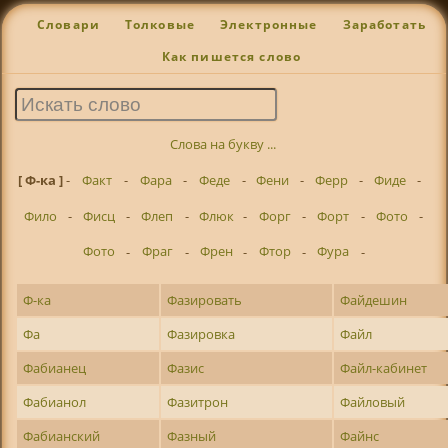
Словари
Толковые
Электронные
Заработать
Как пишется слово
Слова на букву ...
[ Ф-ка ]
-
Факт
-
Фара
-
Феде
-
Фени
-
Ферр
-
Фиде
-
Фило
-
Фисц
-
Флеп
-
Флюк
-
Форг
-
Форт
-
Фото
-
Фото
-
Фраг
-
Френ
-
Фтор
-
Фура
-
Ф-ка
Фазировать
Файдешин
Фа
Фазировка
Файл
Фабианец
Фазис
Файл-кабинет
Фабианол
Фазитрон
Файловый
Фабианский
Фазный
Файнс