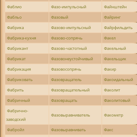
Фаблио
Фазо-импульсный
Файнштейн
Фабльо
Фазовый
Файринг
Фабрика
Фазово-импульсный
Файрфильдить
Фабрика-кухня
Фазово-сопрячь
Факел
Фабрикант
Фазово-частотный
Факельный
Фабрикат
Фазовонеустойчивый
Факельщик
Фабрикация
Фазовосопрячь
Факир
Фабриковать
Фазовращатель
Факоидальный
Фабрить
Фазовращательный
Факолит
Фабричный
Фазовращать
Факолитовый
Фабрично-
Фазовыравниватель
Факометр
заводский
Фабройл
Фазовыравнивать
Факс