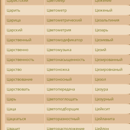
Царистский
Цветомер
Цежение
Царить
Цветометр
Цеженый
Царица
Цветометрический
Цезальпиния
Царский
Цветометрия
Цезарь
Царственный
Цветомодификатор
Цезиевый
Царственно
Цветомузыка
Цезий
Царственность
Цветонасыщенность
Цезированный
Царство
Цветоножка
Цезировнаный
Царствование
Цветоносный
Цезол
Царствовать
Цветопередача
Цезура
Царь
Цветопоглощать
Цезурный
Цаца
Цветоподборщик
Цейксит
Цацкаться
Цветоразностный
Цейланита
Цвацит
Цветорасположение
Цейлон