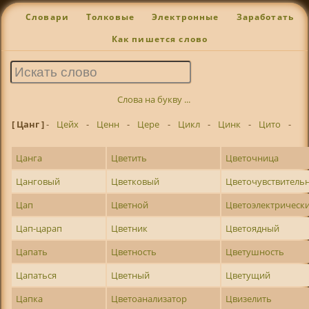
Словари
Толковые
Электронные
Заработать
Как пишется слово
Слова на букву ...
[ Цанг ]
-
Цейх
-
Ценн
-
Цере
-
Цикл
-
Цинк
-
Цито
-
Цанга
Цветить
Цветочница
Цанговый
Цветковый
Цветочувствитель
Цап
Цветной
Цветоэлектрическ
Цап-царап
Цветник
Цветоядный
Цапать
Цветность
Цветушность
Цапаться
Цветный
Цветущий
Цапка
Цветоанализатор
Цвизелить