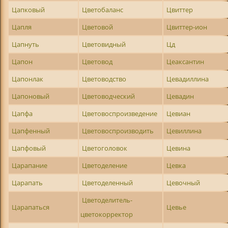
Цапковый
Цветобаланс
Цвиттер
Цапля
Цветовой
Цвиттер-ион
Цапнуть
Цветовидный
Цд
Цапон
Цветовод
Цеаксантин
Цапонлак
Цветоводство
Цевадиллина
Цапоновый
Цветоводческий
Цевадин
Цапфа
Цветовоспроизведение
Цевиан
Цапфенный
Цветовоспроизводить
Цевиллина
Цапфовый
Цветоголовок
Цевина
Царапание
Цветоделение
Цевка
Царапать
Цветоделенный
Цевочный
Цветоделитель-
Царапаться
Цевье
цветокорректор