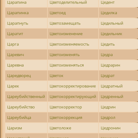
Царапина
Цветоделительный
Цедент
Царапинка
Цветоед
Цедилка
Царапнуть
Цветозамещать
Цедильный
Царатит
Цветоизменение
Цедильник
Царга
Цветоизменяемость
Цедить
Царевич
Цветоизменять
Цедра
Царевна
Цветоизменяться
Цедрарин
Царедворец
Цветок
Цедрат
Царек
Цветокорректирование
Цедратный
Цареубийственный
Цветокорректирующий
Цедренный
Цареубийство
Цветокорректор
Цедрин
Цареубийца
Цветокоррекция
Цедрол
Царизм
Цветоложе
Цедронин