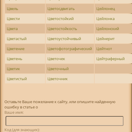
Цвель
Цветосдвигать
Цейлонец
Цвести
Цветостойкий
Цейлонка
Цвета
Цветостойкость
Цейлонский
Цветастый
Цветоустойчивый
Цейнерит
Цветение
Цветофотографический
Цейтнот
Цветень
Цветочек
Цейтраферный
Цветик
Цветочный
Цветистый
Цветочник
Оставьте Ваше пожелание к сайту, или опишите найденную
ошибку в статье о
Ваше имя:
Код (для знающих):