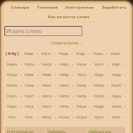
Словари
Толковые
Электронные
Заработать
Как пишется слово
Слова на букву ...
[ Н-бу ]
-
Наве
-
Нагн
-
Наде
-
Надс
-
Назы
-
Нако
-
Нама
-
Напа
-
Напр
-
Наро
-
Насм
-
Насч
-
Науг
-
Наци
-
Неак
-
Неве
-
Невр
-
Негл
-
Недо
-
Недо
-
Нежи
-
Неза
-
Неис
-
Неко
-
Неле
-
Немр
-
Необ
-
Неоп
-
Неот
-
Непо
-
Непо
-
Непр
-
Непр
-
Нера
-
Неро
-
Неск
-
Несп
-
Нете
-
Неум
-
Нефр
-
Нече
-
Низ
-
Нил-
-
Нитр
-
Ножи
-
Норм
-
Нукл
-
Нюх
-
Н-бутиллактат
Набирать
Набрызгать