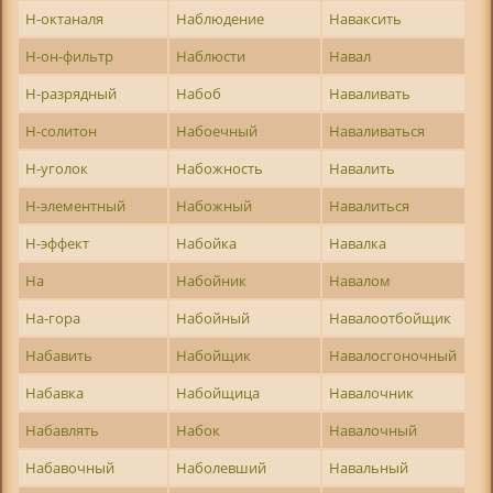
Н-октаналя
Наблюдение
Наваксить
Н-он-фильтр
Наблюсти
Навал
Н-разрядный
Набоб
Наваливать
Н-солитон
Набоечный
Наваливаться
Н-уголок
Набожность
Навалить
Н-элементный
Набожный
Навалиться
Н-эффект
Набойка
Навалка
На
Набойник
Навалом
На-гора
Набойный
Навалоотбойщик
Набавить
Набойщик
Навалосгоночный
Набавка
Набойщица
Навалочник
Набавлять
Набок
Навалочный
Набавочный
Наболевший
Навальный