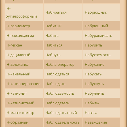
Н-
Набираться
Набрюшник
бутилфосфорный
Н-вариометр
Набитый
Набрюшный
Н-гексальдегид
Набить
Набуравливать
Н-гексан
Набиться
Набурить
Н-дециловый
Набнуть
Набухаемость
Н-додеканол
Набла-оператор
Набухание
Н-канальный
Наблюдаться
Набухать
Н-катионирование
Наблюдать
Набухнуть
Н-катионит
Наблюдаемость
Набуянить
Н-катионитный
Наблюдатель
Набыль
Н-магнитометр
Наблюдательный
Навага
Н-образный
Наблюдательность
Наваждение