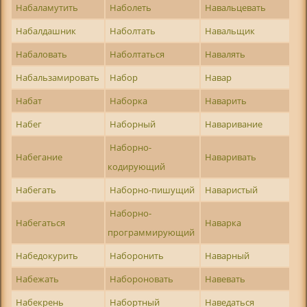
Набаламутить
Наболеть
Навальцевать
Набалдашник
Наболтать
Навальщик
Набаловать
Наболтаться
Навалять
Набальзамировать
Набор
Навар
Набат
Наборка
Наварить
Набег
Наборный
Наваривание
Наборно-
Набегание
Наваривать
кодирующий
Набегать
Наборно-пишущий
Наваристый
Наборно-
Набегаться
Наварка
программирующий
Набедокурить
Наборонить
Наварный
Набежать
Набороновать
Навевать
Набекрень
Набортный
Наведаться