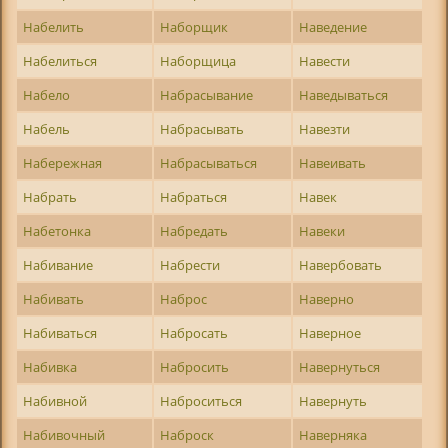
Набелить
Наборщик
Наведение
Набелиться
Наборщица
Навести
Набело
Набрасывание
Наведываться
Набель
Набрасывать
Навезти
Набережная
Набрасываться
Навеивать
Набрать
Набраться
Навек
Набетонка
Набредать
Навеки
Набивание
Набрести
Навербовать
Набивать
Наброс
Наверно
Набиваться
Набросать
Наверное
Набивка
Набросить
Навернуться
Набивной
Наброситься
Навернуть
Набивочный
Наброск
Наверняка