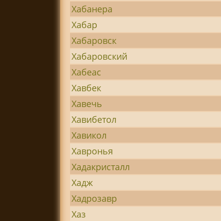
Хабанера
Хабар
Хабаровск
Хабаровский
Хабеас
Хавбек
Хавечь
Хавибетол
Хавикол
Хавронья
Хадакристалл
Хадж
Хадрозавр
Хаз