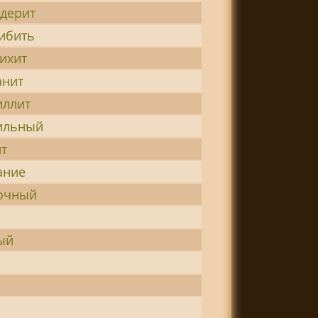
дерит
ибить
ихит
анит
иллит
ильный
т
ание
очный
ый