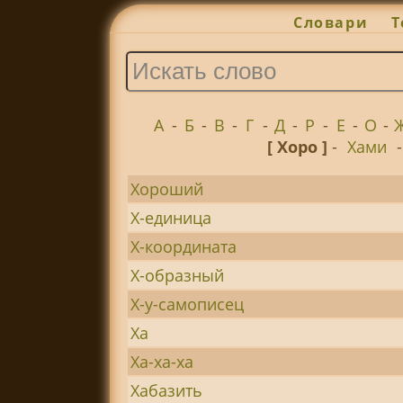
Словари
Т
А
-
Б
-
В
-
Г
-
Д
-
Р
-
Е
-
О
-
[ Хоро ]
-
Хами
Хороший
Х-единица
Х-координата
Х-образный
Х-у-самописец
Ха
Ха-ха-ха
Хабазить