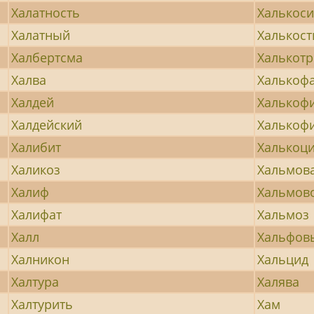
Халатность
Халькоси
Халатный
Халькост
Халбертсма
Халькотр
Халва
Халькоф
Халдей
Халькоф
Халдейский
Халькоф
Халибит
Халькоци
Халикоз
Хальмов
Халиф
Хальмов
Халифат
Хальмоз
Халл
Хальфов
Халникон
Хальцид
Халтура
Халява
Халтурить
Хам