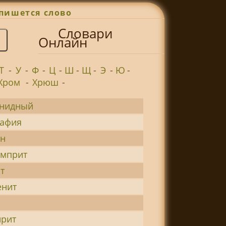
пишется слово
Словари
Онлайн
Т
-
У
-
Ф
-
Ц
-
Ш
-
Щ
-
Э
-
Ю
-
Хром
-
Хрюш
-
енидный
рафия
ин
амприт
т
енит
ирит