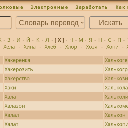
олковые
Электронные
Заработать
Как 
Ж
-
З
-
И
-
Й
-
К
-
Л
-
[ Х ]
-
Ч
-
М
-
Я
-
Н
-
С
-
П
-
-
Хела
-
Хина
-
Хлеб
-
Хлор
-
Хозя
-
Хопи
-
Хакеренка
Хальког
Хакерозить
Хальког
Хакерство
Халькоз
Хаки
Халькол
Хала
Хальколи
Халазон
Хальком
Халал
Халькон
Халат
Халькоп