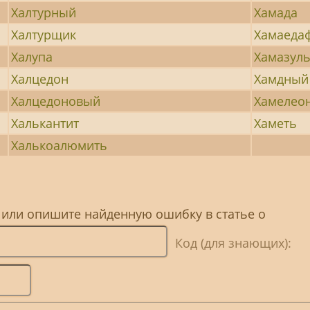
Халтурный
Хамада
Халтурщик
Хамаеда
Халупа
Хамазул
Халцедон
Хамдный
Халцедоновый
Хамелео
Халькантит
Хаметь
Халькоалюмить
 или опишите найденную ошибку в статье о
Код (для знающих):