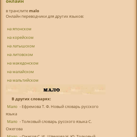
онлайн
в транслитe
malo
Онлайн переводчики для других языков:
на японском
на корейском
на латышском
на литовском
на македонском
на малайском
на мальтийском
В других словарях:
Мало
- Ефремова Т. Ф. Новый словарь русского
языка
Мало
- Толковый словарь русского языка С.
Ожегова
Мало
- Ожегов С. И., Шведова Н. Ю. Толковый