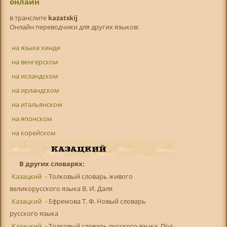
онлайн
в транслитe
kazatskij
Онлайн переводчики для других языков:
на языке хинди
на венгерском
на исландском
на ирландском
на итальянском
на японском
на корейском
В других словарях:
Казацкий
- Толковый словарь живого
великорусского языка В. И. Даля
Казацкий
- Ефремова Т. Ф. Новый словарь
русского языка
Казацкий
- Толковый словарь русского языка. Под