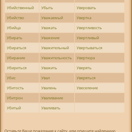
Убийственный
Убыть
Уверовать
Убийство
Уважаемый
Увертка
Убийца
Уважать
Увертливость
Убирать
Уважение
Увертливый
Убираться
Уважительный
Увертываться
Убирание
Уважительность
Увертюра
Убириться
Уважить
Уверять
Убис
Увал
Уверяться
Убитость
Увалень
Увеселение
Убитрон
Уваливание
Убитый
Уваливать
Оставьте Ваше пожелание к сайту, или опишите найденную