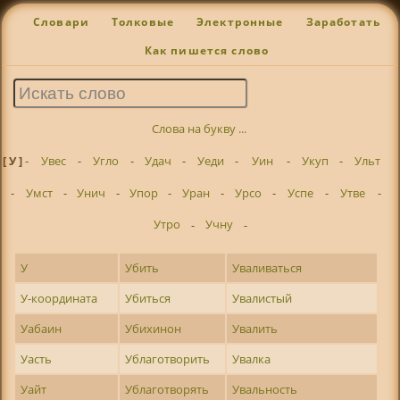
Словари
Толковые
Электронные
Заработать
Как пишется слово
Слова на букву ...
[ У ]
-
Увес
-
Угло
-
Удач
-
Уеди
-
Уин
-
Укуп
-
Ульт
-
Умст
-
Унич
-
Упор
-
Уран
-
Урсо
-
Успе
-
Утве
-
Утро
-
Учну
-
У
Убить
Уваливаться
У-координата
Убиться
Увалистый
Уабаин
Убихинон
Увалить
Уасть
Ублаготворить
Увалка
Уайт
Ублаготворять
Увальность