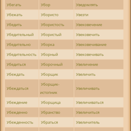
Убегать
Убор
Уведомлять
Убежать
Убористо
Увезти
Убедить
Убористость
Увековечение
Убедительный
Убористый
Увековечить
Убедительно
Уборка
Увековечивание
Убедительность
Уборный
Увековечивать
Убедиться
Уборочный
Увеличение
Убеждать
Уборщик
Увеличить
Уборщик-
Убеждаться
Увеличивать
истопник
Убеждение
Уборщица
Увеличиваться
Убежденно
Убранство
Увеличиться
Убежденность
Убраться
Увеличитель