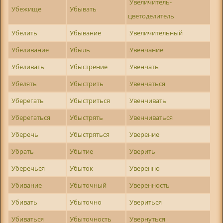
Увеличитель-
Убежище
Убывать
цветоделитель
Убелить
Убывание
Увеличительный
Убеливание
Убыль
Увенчание
Убеливать
Убыстрение
Увенчать
Убелять
Убыстрить
Увенчаться
Уберегать
Убыстриться
Увенчивать
Уберегаться
Убыстрять
Увенчиваться
Уберечь
Убыстряться
Уверение
Убрать
Убытие
Уверить
Уберечься
Убыток
Уверенно
Убивание
Убыточный
Уверенность
Убивать
Убыточно
Увериться
Убиваться
Убыточность
Увернуться