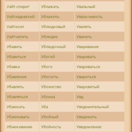
Уайт-спирит
Ублажать
Увальный
Уайтхедовский
Ублажить
Увальчивость
Уайтхолл
Ублюдковый
Увалять
Уайтчепеть
Ублюдок
Уванить
Убавить
Ублюдочный
Уваривание
Убавиться
Убогий
Уваривать
Убавка
Убого
Увариваться
Убавление
Убогость
Увариться
Убавлять
Убожество
Уваровитый
Убавляться
Убоина
Увд
Убаюкать
Уба
Уведомительный
Убаюкивать
Убойный
Уведомить
Убаюкивание
Убойность
Уведомление