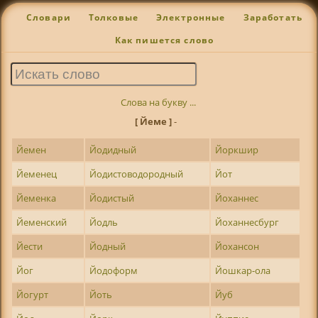
Словари
Толковые
Электронные
Заработать
Как пишется слово
Слова на букву ...
[ Йеме ]
-
Йемен
Йодидный
Йоркшир
Йеменец
Йодистоводородный
Йот
Йеменка
Йодистый
Йоханнес
Йеменский
Йодль
Йоханнесбург
Йести
Йодный
Йохансон
Йог
Йодоформ
Йошкар-ола
Йогурт
Йоть
Йуб