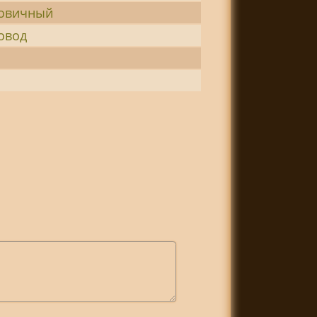
овичный
овод