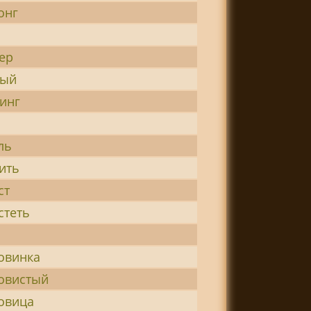
онг
ер
ый
инг
ль
ить
ст
стеть
овинка
овистый
овица