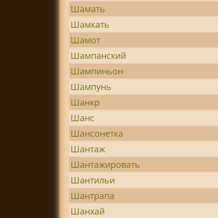
Шамать
Шамкать
Шамот
Шампанский
Шампиньон
Шампунь
Шанкр
Шанс
Шансонетка
Шантаж
Шантажировать
Шантильи
Шантрапа
Шанхай