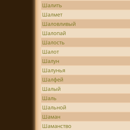
Шалить
Шалмет
Шаловливый
Шалопай
Шалость
Шалот
Шалун
Шалунья
Шалфей
Шалый
Шаль
Шальной
Шаман
Шаманство