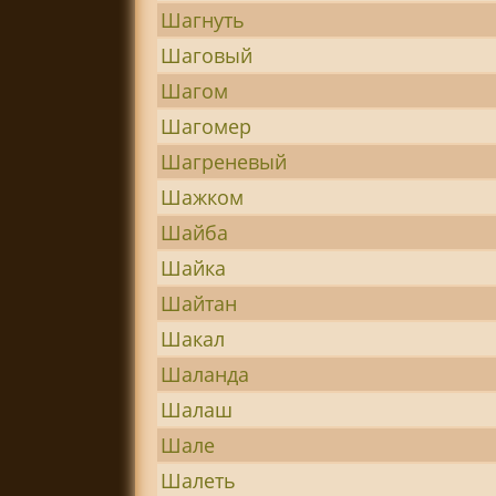
Шагнуть
Шаговый
Шагом
Шагомер
Шагреневый
Шажком
Шайба
Шайка
Шайтан
Шакал
Шаланда
Шалаш
Шале
Шалеть