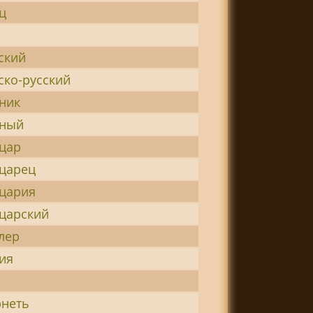
ц
ский
ко-русский
ник
ный
цар
царец
цария
царский
лер
ия
неть