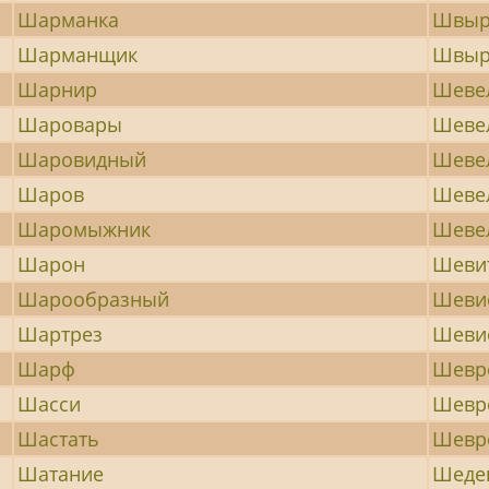
Шарманка
Швыр
Шарманщик
Швыр
Шарнир
Шеве
Шаровары
Шеве
Шаровидный
Шеве
Шаров
Шеве
Шаромыжник
Шеве
Шарон
Шеви
Шарообразный
Шеви
Шартрез
Шеви
Шарф
Шевр
Шасси
Шевр
Шастать
Шевр
Шатание
Шеде