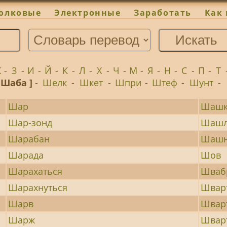
олковые
Электронные
Заработать
Как 
Ж
-
З
-
И
-
Й
-
К
-
Л
-
Х
-
Ч
-
М
-
Я
-
Н
-
С
-
П
-
Т
 Шаба ]
-
Шелк
-
Шкет
-
Шпри
-
Штеф
-
Шунт
-
Шар
Шашк
Шар-зонд
Шаш
Шарабан
Шаш
Шарада
Шов
Шарахаться
Шваб
Шарахнуться
Швар
Шарв
Швар
Шарж
Швар