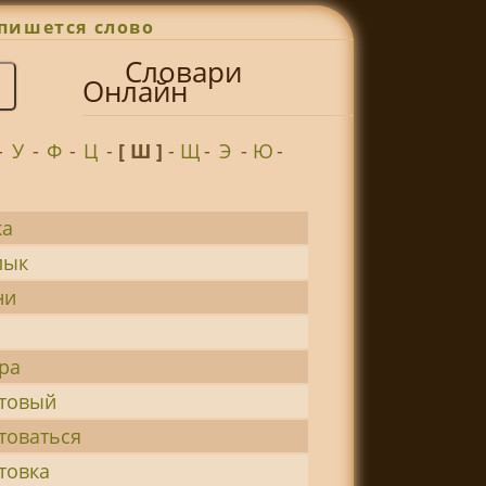
пишется слово
Словари
Онлайн
-
У
-
Ф
-
Ц
-
[ Ш ]
-
Щ
-
Э
-
Ю
-
а
лык
ни
ра
товый
товаться
товка