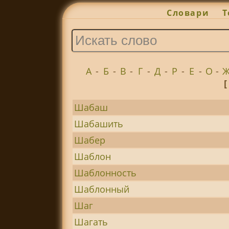
Словари
Т
А
-
Б
-
В
-
Г
-
Д
-
Р
-
Е
-
О
-
[
Шабаш
Шабашить
Шабер
Шаблон
Шаблонность
Шаблонный
Шаг
Шагать