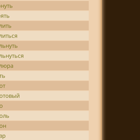
нуть
ять
лить
литься
льнуть
льнуться
люра
ть
от
отовый
о
оль
он
вр