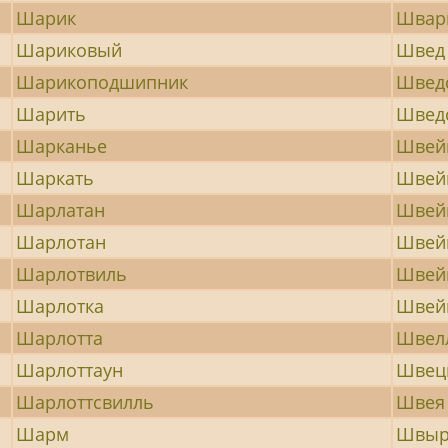
Шарик
Швар
Шариковый
Швед
Шарикоподшипник
Швед
Шарить
Шведс
Шарканье
Швей
Шаркать
Швей
Шарлатан
Швей
Шарлотан
Швей
Шарлотвиль
Швей
Шарлотка
Швей
Шарлотта
Швел
Шарлоттаун
Швец
Шарлоттсвилль
Швея
Шарм
Швыр