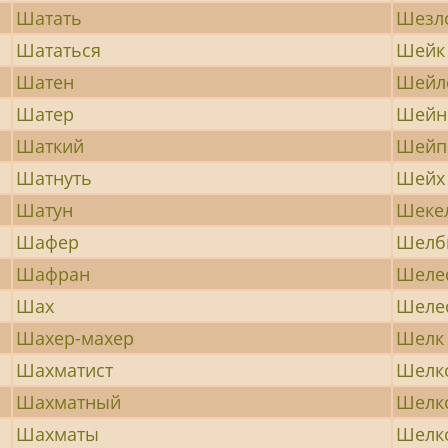
Шатать
Шезл
Шататься
Шейк
Шатен
Шейл
Шатер
Шейн
Шаткий
Шейп
Шатнуть
Шейх
Шатун
Шеке
Шафер
Шелб
Шафран
Шеле
Шах
Шеле
Шахер-махер
Шелк
Шахматист
Шелк
Шахматный
Шелк
Шахматы
Шелк