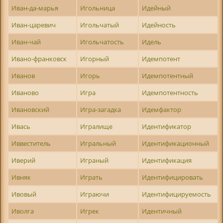
Иван-да-марья
Игольница
Идейный
Иван-царевич
Игольчатый
Идейность
Иван-чай
Игольчатость
Идель
Ивано-франковск
Игорный
Идемпотент
Иванов
Игорь
Идемпотентный
Иваново
Игра
Идемпотентность
Ивановский
Игра-загадка
Идемфактор
Ивась
Игралище
Идентификатор
Иввеститель
Игральный
Идентификационный
Иверий
Играный
Идентификация
Ивняк
Играть
Идентифицировать
Ивовый
Играючи
Идентифицируемость
Иволга
Игрек
Идентичный